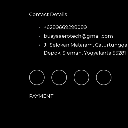
Contact Details
+6289669298089
buayaaerotech@gmail.com
Jl. Selokan Mataram, Caturtunggal
Depok, Sleman, Yogyakarta 55281
T
I
F
Y
i
n
a
o
PAYMENT
k
s
c
u
t
t
e
t