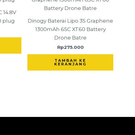
 14.8V
0 plug
Dinogy Baterai Lipo 3S Graphene
1300mAh 65C XT60 Battery
Drone Batre
Rp
275.000
TAMBAH KE
KERANJANG