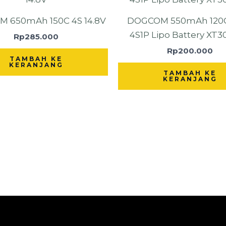
 650mAh 150C 4S 14.8V
DOGCOM 550mAh 120C
4S1P Lipo Battery XT3
Rp
285.000
Rp
200.000
TAMBAH KE
KERANJANG
TAMBAH KE
KERANJANG