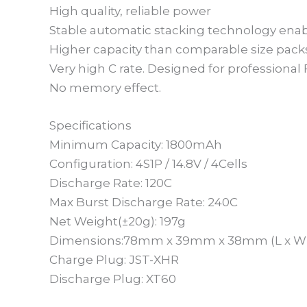
High quality, reliable power
Stable automatic stacking technology enabl
Higher capacity than comparable size pack
Very high C rate. Designed for professional
No memory effect.
Specifications
Minimum Capacity: 1800mAh
Configuration: 4S1P / 14.8V / 4Cells
Discharge Rate: 120C
Max Burst Discharge Rate: 240C
Net Weight(±20g): 197g
Dimensions:78mm x 39mm x 38mm (L x W 
Charge Plug: JST-XHR
Discharge Plug: XT60