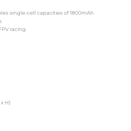
es single-cell capacities of 1800mAh
s
 FPV racing
x H)