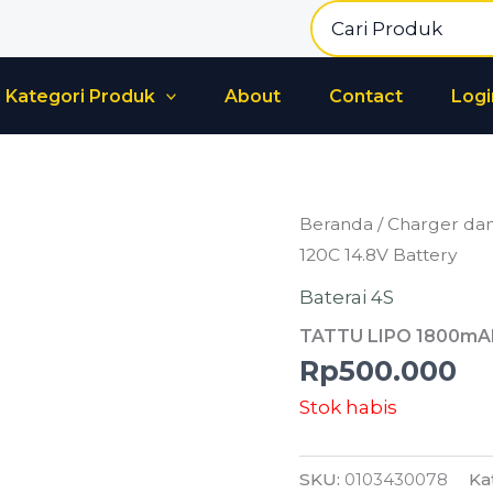
Search
for:
Kategori Produk
About
Contact
Logi
Beranda
/
Charger dan
120C 14.8V Battery
Baterai 4S
TATTU LIPO 1800mAh
Rp
500.000
Stok habis
SKU:
0103430078
Ka