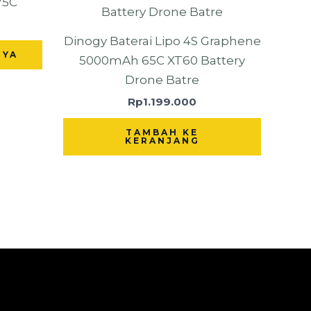
75C
Dinogy Baterai Lipo 4S Graphene
NYA
5000mAh 65C XT60 Battery
Drone Batre
Rp
1.199.000
TAMBAH KE
KERANJANG