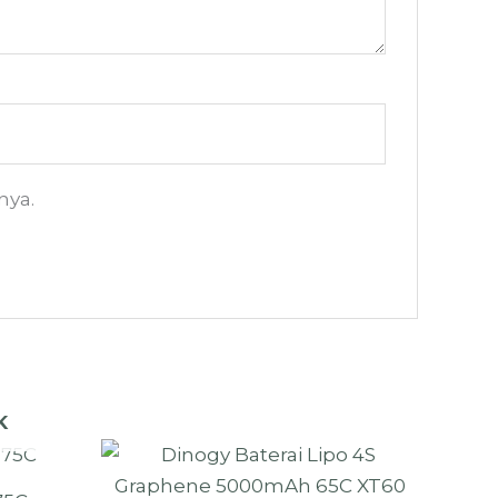
nya.
K