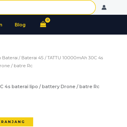
30C
4s
baterai
n
Blog
lipo
/
battery
Drone
 Baterai
/
Baterai 4S
/ TATTU 10000mAh 30C 4s
/
Drone / batre Rc
batre
Rc
s baterai lipo / battery Drone / batre Rc
1
ERANJANG