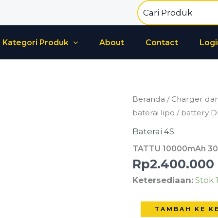
Search
for:
Kategori Produk
About
Contact
Logi
Kuantitas
Beranda
/
Charger dan
TATTU
baterai lipo / battery 
10000mAh
Baterai 4S
30C
TATTU 10000mAh 30C 4
4s
Rp
2.400.000
baterai
Ketersediaan:
Stok 
lipo
/
battery
TAMBAH KE K