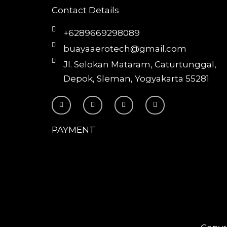
Contact Details
+6289669298089
buayaaerotech@gmail.com
Jl. Selokan Mataram, Caturtunggal,
Depok, Sleman, Yogyakarta 55281
T
I
F
Y
i
n
a
o
k
s
c
u
t
t
e
t
o
a
b
u
PAYMENT
k
g
o
b
r
o
e
a
k
m
-
f