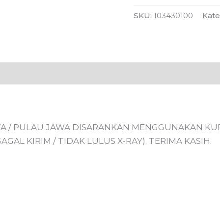
Drone
SKU:
103430100
Kate
/
batre
Rc
 (0)
 / PULAU JAWA DISARANKAN MENGGUNAKAN KURI
AL KIRIM / TIDAK LULUS X-RAY). TERIMA KASIH.