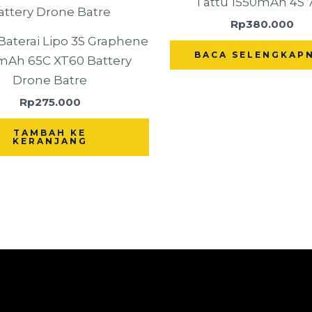
Tattu 1550mAh 4S 
Rp
380.000
Baterai Lipo 3S Graphene
BACA SELENGKAP
mAh 65C XT60 Battery
Drone Batre
Rp
275.000
TAMBAH KE
KERANJANG