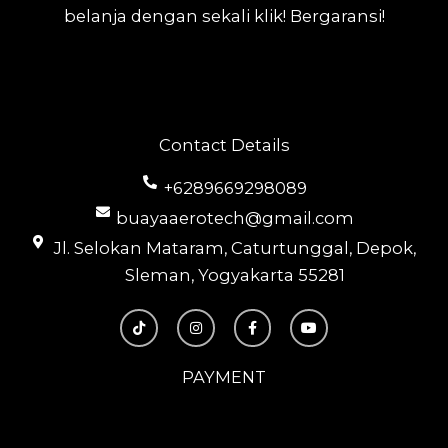
belanja dengan sekali klik! Bergaransi!
Contact Details
+6289669298089
buayaaerotech@gmail.com
Jl. Selokan Mataram, Caturtunggal, Depok,
Sleman, Yogyakarta 55281
T
I
F
Y
i
n
a
o
k
s
c
u
t
t
e
t
o
a
b
u
PAYMENT
k
g
o
b
r
o
e
a
k
m
-
f