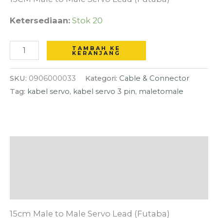
Lead
(Futaba)
Ketersediaan:
Stok 20
TAMBAH KE
KERANJANG
SKU:
0906000033
Kategori:
Cable & Connector
Tag:
kabel servo
,
kabel servo 3 pin
,
maletomale
Deskripsi
Informasi Tambahan
Ulasan (0)
15cm Male to Male Servo Lead (Futaba)