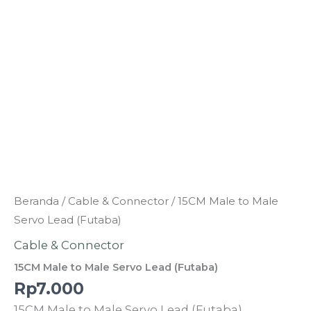
Kuantitas
Beranda
/
Cable & Connector
/ 15CM Male to Male
15CM
Servo Lead (Futaba)
Male
Cable & Connector
to
15CM Male to Male Servo Lead (Futaba)
Male
Rp
7.000
Servo
15CM Male to Male Servo Lead (Futaba)