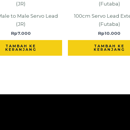
ale to Male Servo Lead
100cm Servo Lead Ext
(JR)
(Futaba)
Rp
7.000
Rp
10.000
TAMBAH KE
TAMBAH KE
KERANJANG
KERANJANG