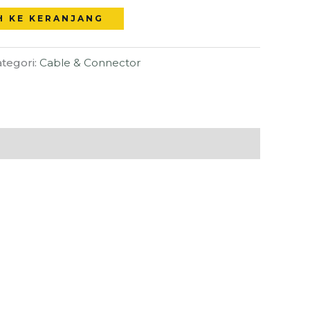
H KE KERANJANG
tegori:
Cable & Connector