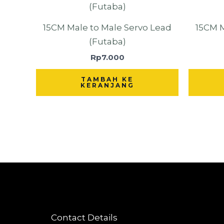
15CM Male to Male Servo Lead
15CM M
(Futaba)
Rp
7.000
TAMBAH KE
KERANJANG
Contact Details