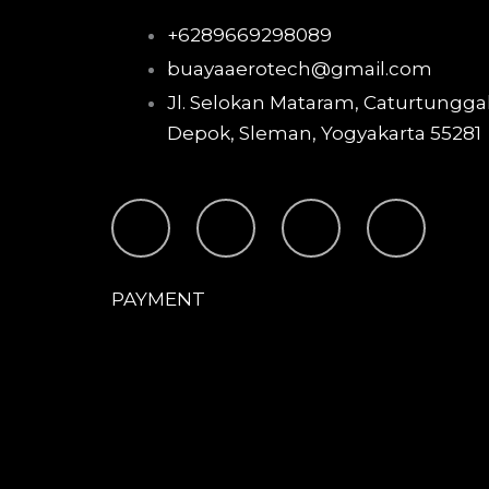
+6289669298089
buayaaerotech@gmail.com
Jl. Selokan Mataram, Caturtunggal
Depok, Sleman, Yogyakarta 55281
T
I
F
Y
i
n
a
o
PAYMENT
k
s
c
u
t
t
e
t
o
a
b
u