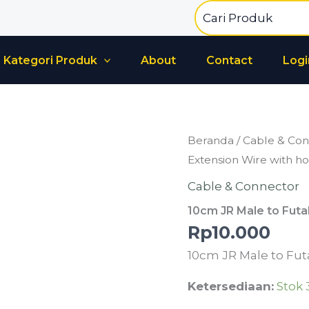
Search
for:
Kategori Produk
About
Contact
Logi
Kuantitas
Beranda
/
Cable & Con
10cm
Extension Wire with h
JR
Cable & Connector
Male
10cm JR Male to Futa
to
Rp
10.000
Futaba
10cm JR Male to Fut
Female
servo
Ketersediaan:
Stok 
Extension