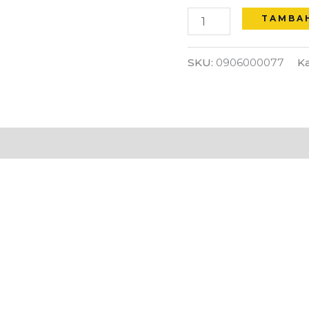
Wire
TAMBA
with
hook
SKU:
0906000077
Ka
 (0)