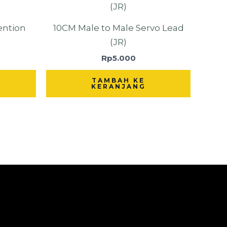
ention
10CM Male to Male Servo Lead
(JR)
Rp
5.000
TAMBAH KE
KERANJANG