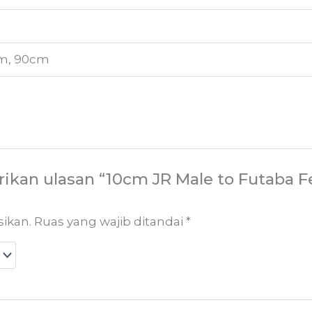
cm, 90cm
kan ulasan “10cm JR Male to Futaba F
sikan.
Ruas yang wajib ditandai
*