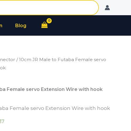
Male
to
Futaba
n
Blog
Female
servo
Extension
Wire
nector
/ 10cm JR Male to Futaba Female servo
with
ook
hook
ba Female servo Extension Wire with hook
aba Female servo Extension Wire with hook
37