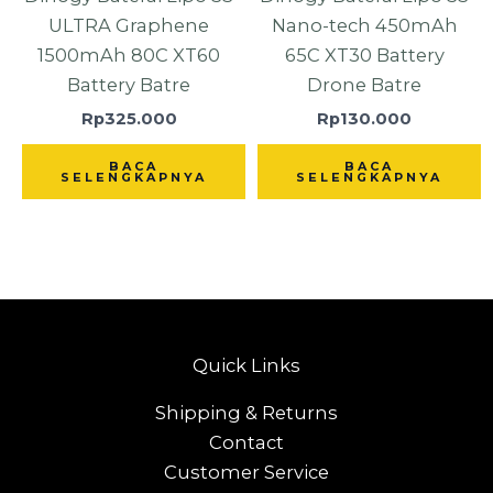
ULTRA Graphene
Nano-tech 450mAh
1500mAh 80C XT60
65C XT30 Battery
Battery Batre
Drone Batre
Rp
325.000
Rp
130.000
BACA
BACA
SELENGKAPNYA
SELENGKAPNYA
Quick Links
Shipping & Returns
Contact
Customer Service