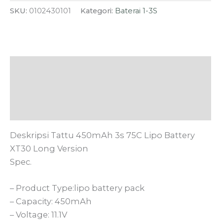
SKU:
0102430101
Kategori:
Baterai 1-3S
Deskripsi
Informasi Tambahan
Ulasan (0)
Deskripsi Tattu 450mAh 3s 75C Lipo Battery
XT30 Long Version
Spec.
– Product Type:lipo battery pack
– Capacity: 450mAh
– Voltage: 11.1V