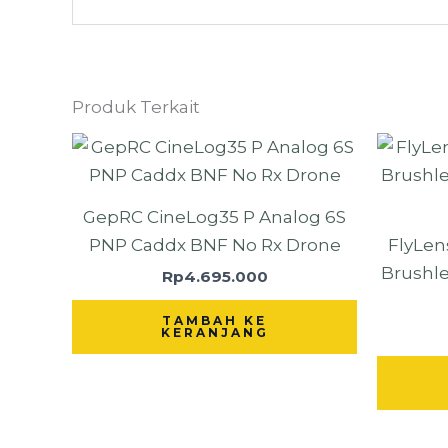
Produk Terkait
GepRC CineLog35 P Analog 6S
PNP Caddx BNF No Rx Drone
FlyLens
Brushl
Rp
4.695.000
TAMBAH KE
KERANJANG