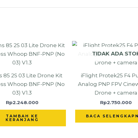
TIDAK ADA STO
 85 2S 03 Lite Drone Kit
iFlight Protek25 F4 P
ess Whoop BNF-PNP (No
Analog PNP FPV Cin
03) V1.3
Drone + camera
Rp
2.248.000
Rp
2.750.000
TAMBAH KE
BACA SELENGKAP
KERANJANG