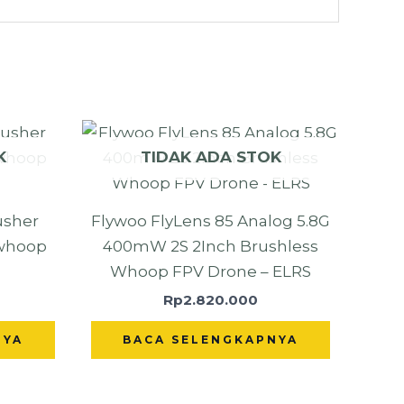
K
TIDAK ADA STOK
usher
Flywoo FlyLens 85 Analog 5.8G
ewhoop
400mW 2S 2Inch Brushless
Whoop FPV Drone – ELRS
Rp
2.820.000
NYA
BACA SELENGKAPNYA