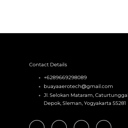
Contact Details
+6289669298089
buayaaerotech@gmail.com
Jl. Selokan Mataram, Caturtunggal
Depok, Sleman, Yogyakarta 55281
T
I
F
Y