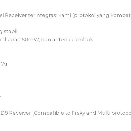
si Receiver terintegrasi kami (protokol yang kompa
 stabil
a keluaran 50mW, dan antena cambuk
.7g
e
in D8 Receiver (Compatible to Frsky and Multi protoc