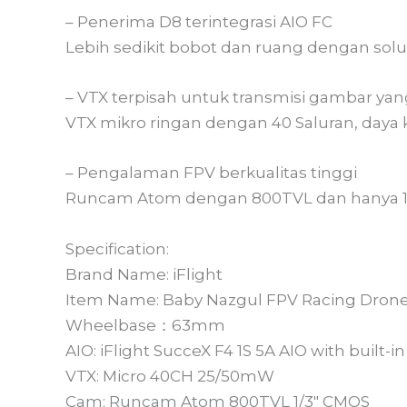
– Penerima D8 terintegrasi AIO FC
Lebih sedikit bobot dan ruang dengan solu
– VTX terpisah untuk transmisi gambar yang
VTX mikro ringan dengan 40 Saluran, day
– Pengalaman FPV berkualitas tinggi
Runcam Atom dengan 800TVL dan hanya 1
Specification:
Brand Name: iFlight
Item Name: Baby Nazgul FPV Racing Dron
Wheelbase：63mm
AIO: iFlight SucceX F4 1S 5A AIO with built-
VTX: Micro 40CH 25/50mW
Cam: Runcam Atom 800TVL 1/3″ CMOS