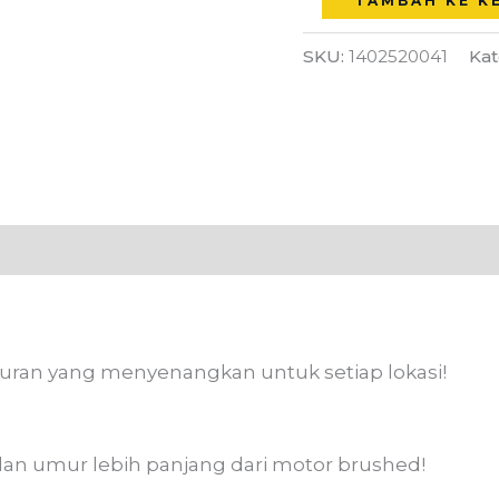
TAMBAH KE K
FPV
Mini
SKU:
1402520041
Kat
drone
Racing
 (0)
Ukuran yang menyenangkan untuk setiap lokasi!
dan umur lebih panjang dari motor brushed!