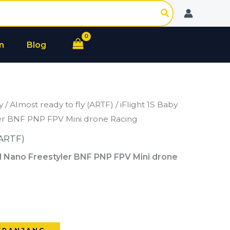
Baby
Nazgul
Nano
n
Blog
Freestyler
BNF
PNP
FPV
y
/
Almost ready to fly (ARTF)
/ iFlight 1S Baby
Mini
er BNF PNP FPV Mini drone Racing
drone
Racing
(ARTF)
ul Nano Freestyler BNF PNP FPV Mini drone
1