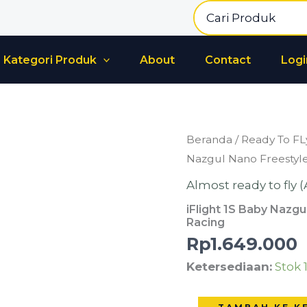
Search
for:
Kategori Produk
About
Contact
Logi
Kuantitas
Beranda
/
Ready To FL
iFlight
Nazgul Nano Freestyl
1S
Almost ready to fly 
Baby
iFlight 1S Baby Nazg
Nazgul
Racing
Nano
Rp
1.649.000
Freestyler
Ketersediaan:
Stok 
BNF
PNP