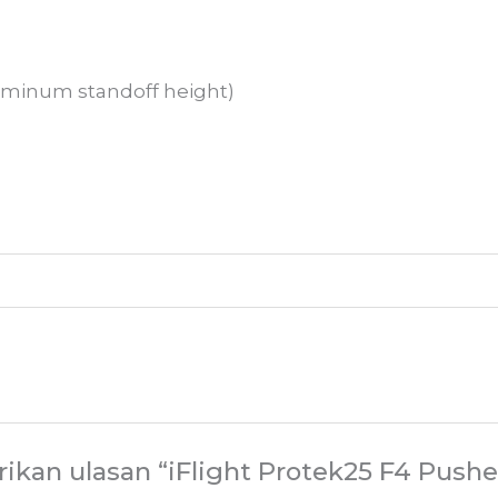
uminum standoff height)
ikan ulasan “iFlight Protek25 F4 Pus