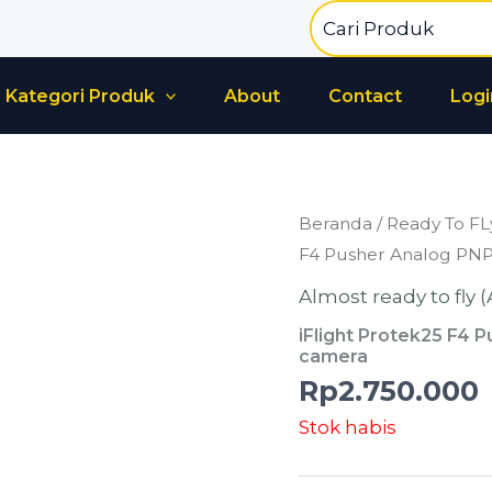
Search
for:
Kategori Produk
About
Contact
Logi
Beranda
/
Ready To FL
F4 Pusher Analog PN
Almost ready to fly 
iFlight Protek25 F4
camera
Rp
2.750.000
Stok habis