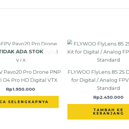
TIDAK ADA STOK
V Pavo20 Pro Drone PNP
FLYWOO FlyLens 85 2S D
I O4 Pro HD Digital VTX
for Digital / Analog FP
Standard
Rp
1.950.000
Rp
2.450.000
CA SELENGKAPNYA
TAMBAH KE
KERANJANG