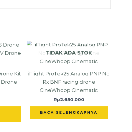
TIDAK ADA STOK
rone Kit
iFlight ProTek25 Analog PNP No
V Drone
Rx BNF racing drone
CineWhoop Cinematic
Rp
2.650.000
BACA SELENGKAPNYA