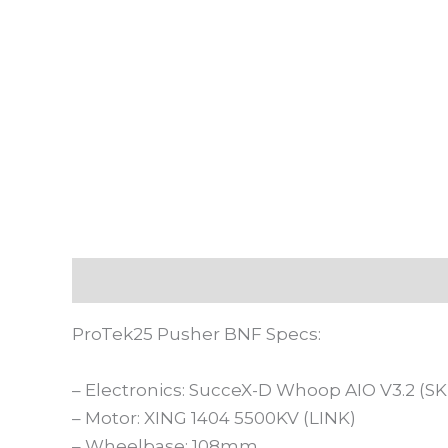
Deskripsi
Informasi Tambahan
Ulasan
ProTek25 Pusher BNF Specs:
– Electronics: SucceX-D Whoop AIO V3.2 (S
– Motor: XING 1404 5500KV (LINK)
– Wheelbase: 108mm