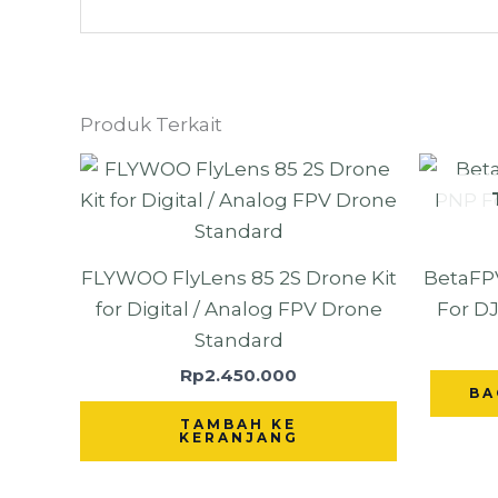
Produk Terkait
FLYWOO FlyLens 85 2S Drone Kit
BetaFP
for Digital / Analog FPV Drone
For DJ
Standard
Rp
2.450.000
BA
TAMBAH KE
KERANJANG