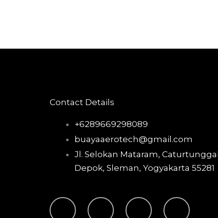
Contact Details
+6289669298089
buayaaerotech@gmail.com
Jl. Selokan Mataram, Caturtunggal
Depok, Sleman, Yogyakarta 55281
T
I
F
Y