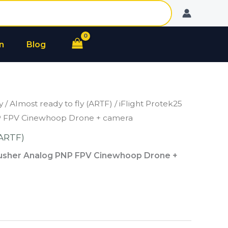
n
Blog
y
/
Almost ready to fly (ARTF)
/ iFlight Protek25
P FPV Cinewhoop Drone + camera
(ARTF)
 Pusher Analog PNP FPV Cinewhoop Drone +