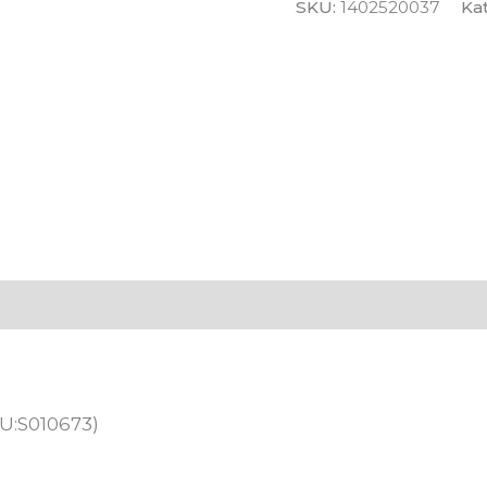
SKU:
1402520037
Ka
 (0)
KU:S010673)