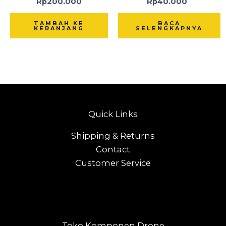
Rp
200.000
Rp
40.000
TAMBAH KE
BACA
KERANJANG
SELENGKAPNYA
Quick Links
Shipping & Returns
Contact
Customer Service
Toko Komponen Drone