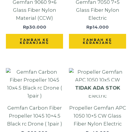
Gemfan 9060 9×6
Gemfan 7050 7×5
Glass Fiber Nylon
Glass Fiber Nylon
Material (CCW)
Electric
Rp
30.000
Rp
14.000
TAMBAH KE
TAMBAH KE
KERANJANG
KERANJANG
TIDAK ADA STOK
Gemfan Carbon Fiber
Propeller Gemfan APC
Propeller 1045 10×4.5
1050 10×5 CW Glass
Black rc Drone ( 1pair )
Fiber Nylon Electric