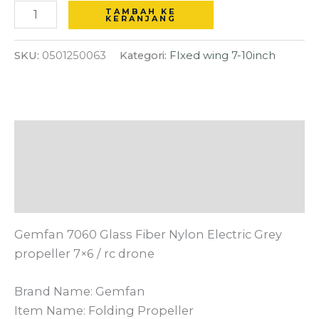
TAMBAH KE
KERANJANG
SKU:
0501250063
Kategori:
FIxed wing 7-10inch
Deskripsi
Informasi Tambahan
Ulasan (0)
Gemfan 7060 Glass Fiber Nylon Electric Grey
propeller 7×6 / rc drone
Brand Name: Gemfan
Item Name: Folding Propeller