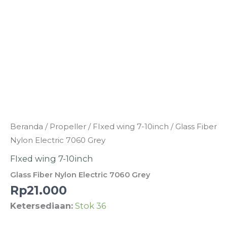
Kuantitas
Beranda
/
Propeller
/
FIxed wing 7-10inch
/ Glass Fiber
Glass
Nylon Electric 7060 Grey
Fiber
FIxed wing 7-10inch
Nylon
Glass Fiber Nylon Electric 7060 Grey
Electric
Rp
21.000
7060
Ketersediaan:
Stok 36
Grey