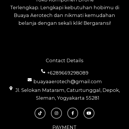
Terlengkap.
Lengkapi kebutuhan hobimu di
Buaya Aerotech dan nikmati kemudahan
belanja dengan sekali klik! Bergaransi!
Contact Details
+6289669298089
buayaaerotech@gmail.com
Jl. Selokan Mataram, Caturtunggal, Depok,
Sleman, Yogyakarta 55281
T
I
F
Y
i
n
a
o
k
s
c
u
t
t
e
t
o
a
b
u
PAYMENT