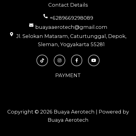
Contact Details
+6289669298089
buayaaerotech@gmail.com
Jl. Selokan Mataram, Caturtunggal, Depok,
Sleman, Yogyakarta 55281
T
I
F
Y
i
n
a
o
k
s
c
u
t
t
e
t
o
a
b
u
PAYMENT
k
g
o
b
r
o
e
a
k
m
-
f
Copyright © 2026 Buaya Aerotech | Powered by
Buaya Aerotech