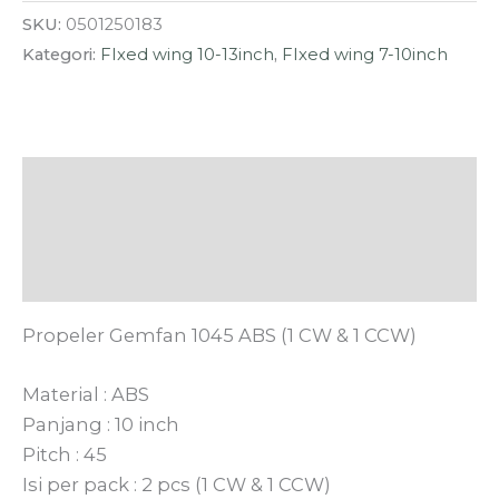
SKU:
0501250183
Kategori:
FIxed wing 10-13inch
,
FIxed wing 7-10inch
Deskripsi
Informasi Tambahan
Ulasan (0)
Propeler Gemfan 1045 ABS (1 CW & 1 CCW)
Material : ABS
Panjang : 10 inch
Pitch : 45
Isi per pack : 2 pcs (1 CW & 1 CCW)