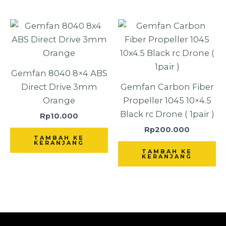
Gemfan 8040 8×4 ABS
Direct Drive 3mm
Gemfan Carbon Fiber
Orange
Propeller 1045 10×4.5
Black rc Drone ( 1pair )
Rp
10.000
Rp
200.000
TAMBAH KE
KERANJANG
TAMBAH KE
KERANJANG