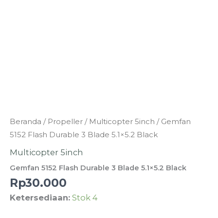
Kuantitas
Beranda
/
Propeller
/
Multicopter 5inch
/ Gemfan
Gemfan
5152 Flash Durable 3 Blade 5.1×5.2 Black
5152
Multicopter 5inch
Flash
Gemfan 5152 Flash Durable 3 Blade 5.1×5.2 Black
Durable
Rp
30.000
3
Ketersediaan:
Stok 4
Blade
5.1x5.2