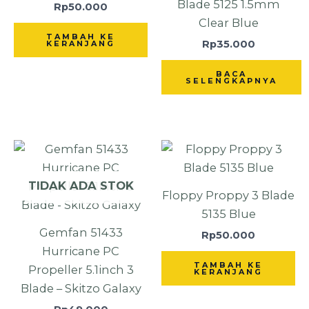
Blade 5125 1.5mm
Rp
50.000
Clear Blue
TAMBAH KE
Rp
35.000
KERANJANG
BACA
SELENGKAPNYA
TIDAK ADA STOK
Floppy Proppy 3 Blade
5135 Blue
Gemfan 51433
Rp
50.000
Hurricane PC
TAMBAH KE
Propeller 5.1inch 3
KERANJANG
Blade – Skitzo Galaxy