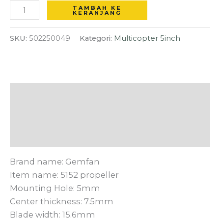
Black
TAMBAH KE
KERANJANG
SKU:
502250049
Kategori:
Multicopter 5inch
Deskripsi
Informasi Tambahan
Ulasan (0)
Brand name: Gemfan
Item name: 5152 propeller
Mounting Hole: 5mm
Center thickness: 7.5mm
Blade width: 15.6mm