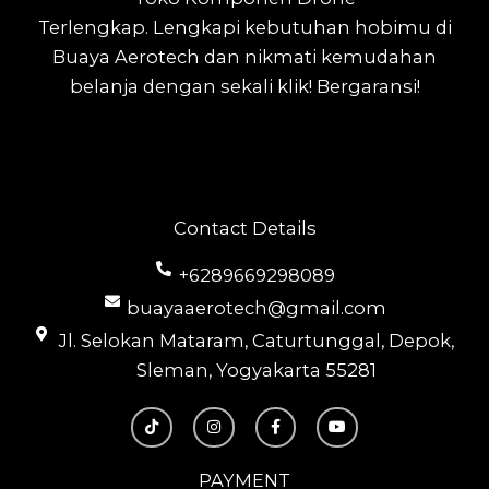
Terlengkap.
Lengkapi kebutuhan hobimu di
Buaya Aerotech dan nikmati kemudahan
belanja dengan sekali klik! Bergaransi!
Contact Details
+6289669298089
buayaaerotech@gmail.com
Jl. Selokan Mataram, Caturtunggal, Depok,
Sleman, Yogyakarta 55281
T
I
F
Y
i
n
a
o
k
s
c
u
t
t
e
t
o
a
b
u
PAYMENT