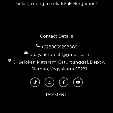
belanja dengan sekali klik! Bergaransi!
Contact Details
+6289669298089
buayaaerotech@gmail.com
Jl. Selokan Mataram, Caturtunggal, Depok,
Sleman, Yogyakarta 55281
T
I
F
Y
i
n
a
o
k
s
c
u
t
t
e
t
o
a
b
u
PAYMENT
k
g
o
b
r
o
e
a
k
m
-
f