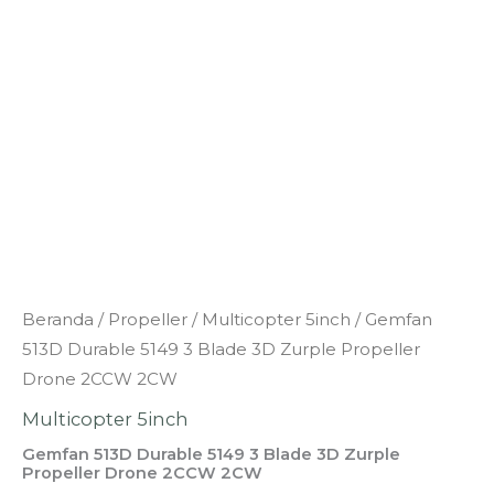
Kuantitas
Beranda
/
Propeller
/
Multicopter 5inch
/ Gemfan
Gemfan
513D Durable 5149 3 Blade 3D Zurple Propeller
513D
Drone 2CCW 2CW
Durable
Multicopter 5inch
5149
Gemfan 513D Durable 5149 3 Blade 3D Zurple
3
Propeller Drone 2CCW 2CW