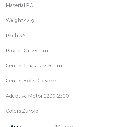
Material:PC
Weight:4.4g
Pitch:3.5in
Props Dia:129mm
Center Thickness:6mm
Center Hole Dia:5mm
Adaptive Motor:2206-2300
Colors:Zurple
Berat
20 gram