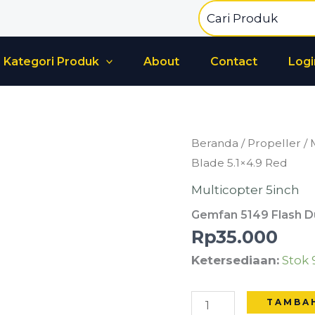
Search
for:
Kategori Produk
About
Contact
Logi
Kuantitas
Beranda
/
Propeller
/
Gemfan
Blade 5.1×4.9 Red
5149
Multicopter 5inch
Flash
Gemfan 5149 Flash Du
Durable
Rp
35.000
3
Ketersediaan:
Stok 
Blade
5.1x4.9
Red
TAMBA