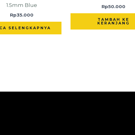
1.5mm Blue
Rp
50.000
Rp
35.000
TAMBAH KE
KERANJANG
CA SELENGKAPNYA