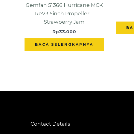
Gemfan 51366 Hurricane MCK
ReV3 5inch Propeller –
Strawberry Jam
BA
Rp
33.000
BACA SELENGKAPNYA
Contact Details