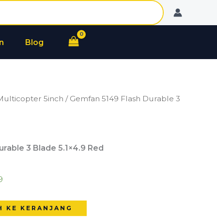
Flash
Durable
3
n
Blog
Blade
5.1x4.9
Red
Multicopter 5inch
/ Gemfan 5149 Flash Durable 3
rable 3 Blade 5.1×4.9 Red
9
H KE KERANJANG