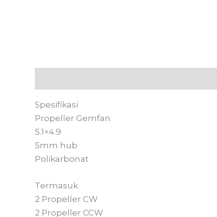
Deskripsi
Informasi Tambahan
Ulasan
Spesifikasi
Propeller Gemfan
5.1×4.9
5mm hub
Polikarbonat
Termasuk
2 Propeller CW
2 Propeller CCW