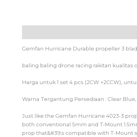
Deskripsi
Informasi Tambahan
Ulasan
Gemfan Hurricane Durable propeller 3 blad
baling baling drone racing rakitan kualitas 
Harga untuk 1 set 4 pcs (2CW +2CCW), unt
Warna Tergantung Persediaan : Clear Blue, C
Just like the Gemfan Hurricane 4023-3 pro
both conventional 5mm and T-Mount 1.5mm. T
prop that&#39;s compatible with T-Mount s