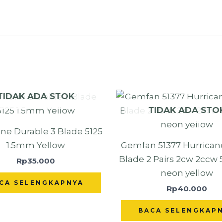
TIDAK ADA STOK
TIDAK ADA STO
ne Durable 3 Blade 5125
1.5mm Yellow
Gemfan 51377 Hurrican
Blade 2 Pairs 2cw 2ccw 5
Rp
35.000
neon yellow
CA SELENGKAPNYA
Rp
40.000
BACA SELENGKAP