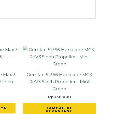
K
e Max 3
Gemfan 51366 Hurricane MCK
.1inch –
ReV3 5inch Propeller – Mint
Green
Rp
330.000
NYA
TAMBAH KE
KERANJANG