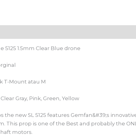
 (0)
e 5125 1.5mm Clear Blue drone
orginal
uk T-Mount atau M
lear Gray, Pink, Green, Yellow
ps the new SL 5125 features Gemfan&#39;s innovativ
his prop is one of the Best and probably the ONLY (
haft motors.