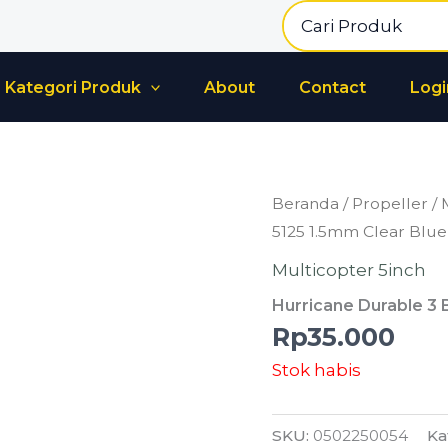
Search
for:
Kategori Produk
About
Contact
Logi
Beranda
/
Propeller
/
5125 1.5mm Clear Blue
Multicopter 5inch
Hurricane Durable 3 
Rp
35.000
Stok habis
SKU:
0502250054
Ka