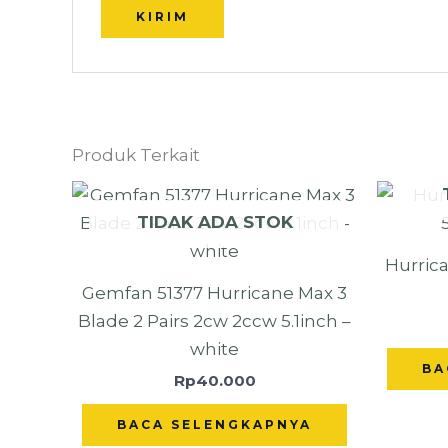
Produk Terkait
TIDAK ADA STOK
Hurrica
Gemfan 51377 Hurricane Max 3
Blade 2 Pairs 2cw 2ccw 5.1inch –
white
BA
Rp
40.000
BACA SELENGKAPNYA