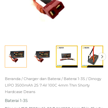
Kuantitas
Beranda
/
Charger dan Baterai
/
Baterai 1-3S
/ Dinogy
Dinogy
LIPO 3500mAh 2S 7.4V 100C 4mm Thin Shorty
LIPO
Hardcase Deans
3500mAh
Baterai 1-3S
2S