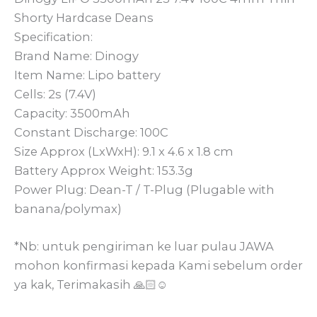
Shorty Hardcase Deans
Specification:
Brand Name: Dinogy
Item Name: Lipo battery
Cells: 2s (7.4V)
Capacity: 3500mAh
Constant Discharge: 100C
Size Approx (LxWxH): 9.1 x 4.6 x 1.8 cm
Battery Approx Weight: 153.3g
Power Plug: Dean-T / T-Plug (Plugable with
banana/polymax)
*Nb: untuk pengiriman ke luar pulau JAWA
mohon konfirmasi kepada Kami sebelum order
ya kak, Terimakasih 🙏🏻☺️