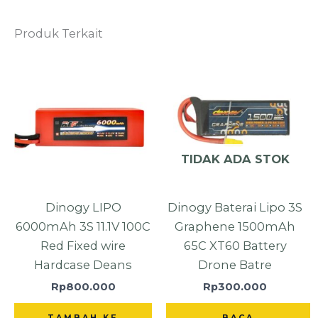
Produk Terkait
TIDAK ADA STOK
Dinogy LIPO
Dinogy Baterai Lipo 3S
6000mAh 3S 11.1V 100C
Graphene 1500mAh
Red Fixed wire
65C XT60 Battery
Hardcase Deans
Drone Batre
Rp
800.000
Rp
300.000
TAMBAH KE
BACA