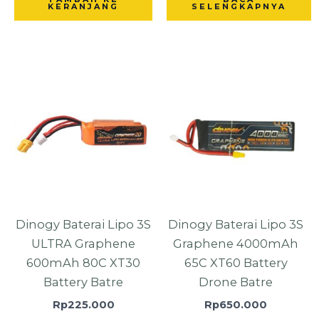
KERANJANG
SELENGKAPNYA
Dinogy Baterai Lipo 3S
Dinogy Baterai Lipo 3S
ULTRA Graphene
Graphene 4000mAh
600mAh 80C XT30
65C XT60 Battery
Battery Batre
Drone Batre
Rp
225.000
Rp
650.000