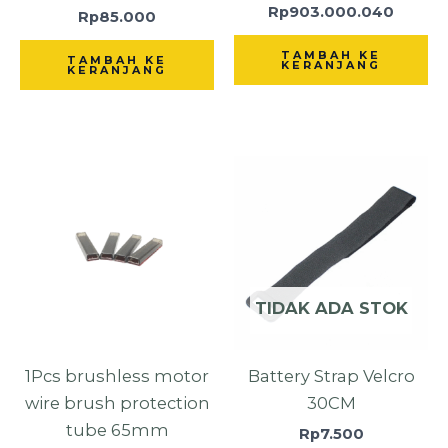
Rp
903.000.040
Rp
85.000
TAMBAH KE
TAMBAH KE
KERANJANG
KERANJANG
TIDAK ADA STOK
1Pcs brushless motor
Battery Strap Velcro
wire brush protection
30CM
tube 65mm
Rp
7.500