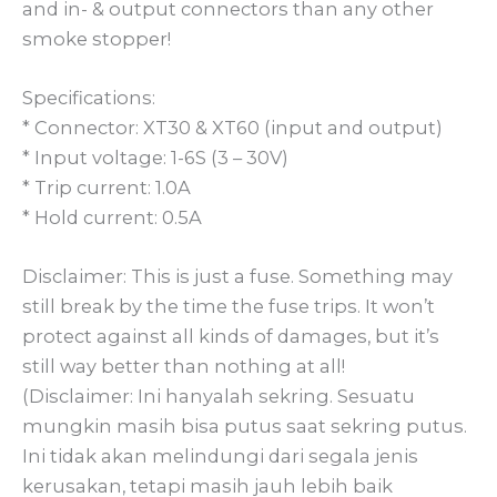
and in- & output connectors than any other
smoke stopper!
Specifications:
* Connector: XT30 & XT60 (input and output)
* Input voltage: 1-6S (3 – 30V)
* Trip current: 1.0A
* Hold current: 0.5A
Disclaimer: This is just a fuse. Something may
still break by the time the fuse trips. It won’t
protect against all kinds of damages, but it’s
still way better than nothing at all!
(Disclaimer: Ini hanyalah sekring. Sesuatu
mungkin masih bisa putus saat sekring putus.
Ini tidak akan melindungi dari segala jenis
kerusakan, tetapi masih jauh lebih baik