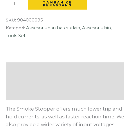
TAMBAH KE
KERANJANG
SKU:
904000095
Kategori:
Aksesoris dan baterai lain
,
Aksesoris lain
,
Tools Set
Deskripsi
Informasi Tambahan
Ulasan (0)
The Smoke Stopper offers much lower trip and
hold currents, as well as faster reaction time. We
also provide a wider variety of input voltages