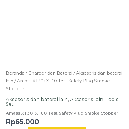
Kuantitas
Beranda
/
Charger dan Baterai
/
Aksesoris dan baterai
Amass
lain
/ Amass XT30+XT60 Test Safety Plug Smoke
XT30+XT60
Stopper
Test
Aksesoris dan baterai lain
,
Aksesoris lain
,
Tools
Safety
Set
Plug
Amass XT30+XT60 Test Safety Plug Smoke Stopper
Smoke
Rp
65.000
Stopper