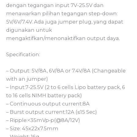
dengan tegangan input 7V-25.5V dan
menawarkan pilihan tegangan step-down:
5V/6V/7.4V. Ada juga jumper plug, yang dapat
digunakan untuk
mengaktifkan/menonaktifkan output daya.
Specification:
– Output: 5V/8A, 6V/8A or 7.4V/8A (Changeable
with an jumper)
– Input:7‐25.5V (2 to 6 cells Lipo battery pack, 6
to 16 cells NIMH battery pack)
– Continuous output current:8A
– Burst output current:12A (≤15 Sec)
– Ripple:<35mVp‐p(@8A/12V)
– Size: 45x22x7.5mm
– Weight: 16g