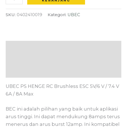
/
KERANJANG
7.4
SKU:
0402410019
Kategori:
UBEC
V
6A
/
8A
Max
Deskripsi
Informasi Tambahan
Ulasan (0)
UBEC PS HENGE RC Brushless ESC 5V/6 V / 7.4 V
6A / 8A Max
BEC ini adalah pilihan yang baik untuk aplikasi
arus tinggi. Ini dapat mendukung 8amps terus
menerus dan arus burst 12amp. Ini kompatibel