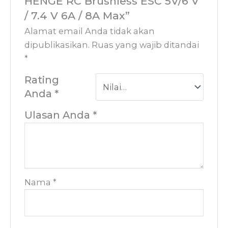
HENGE RC Brushless ESC 5V/6 V
/ 7.4 V 6A / 8A Max”
Alamat email Anda tidak akan
dipublikasikan.
Ruas yang wajib ditandai
*
Rating
Anda
*
Ulasan Anda
*
Nama
*