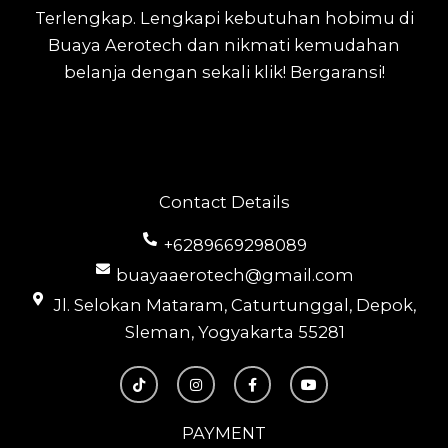
Terlengkap.
Lengkapi kebutuhan hobimu di
Buaya Aerotech dan nikmati kemudahan
belanja dengan sekali klik! Bergaransi!
Contact Details
+6289669298089
buayaaerotech@gmail.com
Jl. Selokan Mataram, Caturtunggal, Depok,
Sleman, Yogyakarta 55281
T
I
F
Y
i
n
a
o
k
s
c
u
t
t
e
t
o
a
b
u
PAYMENT
k
g
o
b