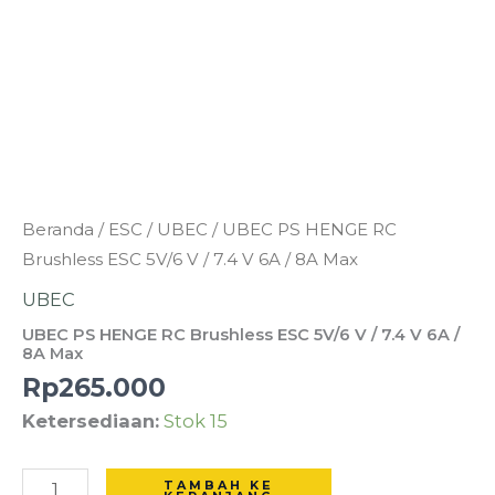
Kuantitas
Beranda
/
ESC
/
UBEC
/ UBEC PS HENGE RC
UBEC
Brushless ESC 5V/6 V / 7.4 V 6A / 8A Max
PS
UBEC
HENGE
UBEC PS HENGE RC Brushless ESC 5V/6 V / 7.4 V 6A /
RC
8A Max
Brushless
Rp
265.000
ESC
Ketersediaan:
Stok 15
5V/6
V
TAMBAH KE