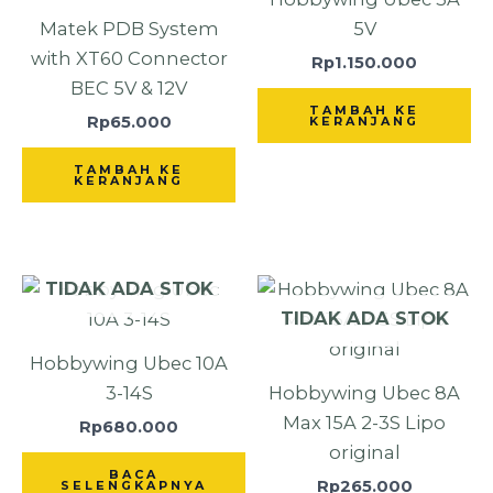
Matek PDB System
5V
with XT60 Connector
Rp
1.150.000
BEC 5V & 12V
TAMBAH KE
Rp
65.000
KERANJANG
TAMBAH KE
KERANJANG
TIDAK ADA STOK
TIDAK ADA STOK
Hobbywing Ubec 10A
3-14S
Hobbywing Ubec 8A
Max 15A 2-3S Lipo
Rp
680.000
original
BACA
Rp
265.000
SELENGKAPNYA