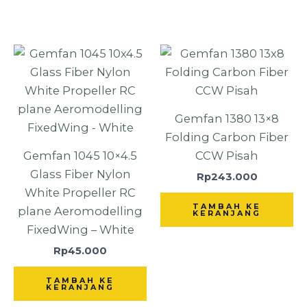
Gemfan 1380 13×8
Folding Carbon Fiber
Gemfan 1045 10×4.5
CCW Pisah
Glass Fiber Nylon
Rp
243.000
White Propeller RC
TAMBAH KE
plane Aeromodelling
KERANJANG
FixedWing – White
Rp
45.000
TAMBAH KE
KERANJANG