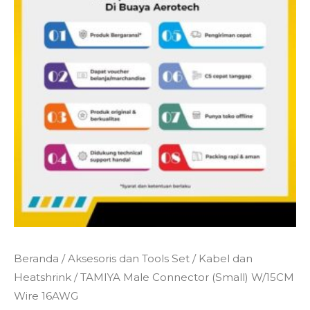
Kuantitas
Beranda
/
Aksesoris dan Tools Set
/
Kabel dan
TAMIYA
Heatshrink
/ TAMIYA Male Connector (Small) W/15CM
Male
Wire 16AWG