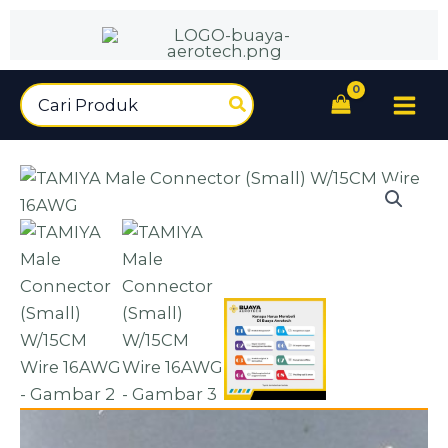
Male
Lewati
Connector
ke
(Small)
konten
W/15CM
Search
Wire
for:
16AWG