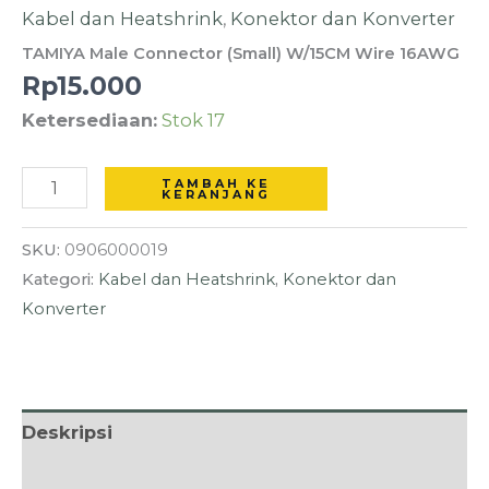
Connector
Kabel dan Heatshrink
,
Konektor dan Konverter
(Small)
TAMIYA Male Connector (Small) W/15CM Wire 16AWG
W/15CM
Rp
15.000
Wire
Ketersediaan:
Stok 17
16AWG
TAMBAH KE
KERANJANG
SKU:
0906000019
Kategori:
Kabel dan Heatshrink
,
Konektor dan
Konverter
Deskripsi
Informasi Tambahan