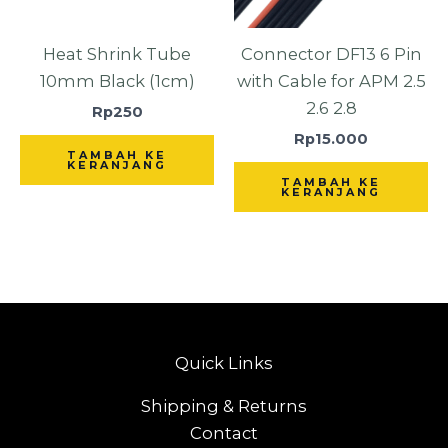
Heat Shrink Tube
Connector DF13 6 Pin
10mm Black (1cm)
with Cable for APM 2.5
2.6 2.8
Rp
250
Rp
15.000
TAMBAH KE
KERANJANG
TAMBAH KE
KERANJANG
Quick Links
Shipping & Returns
Contact