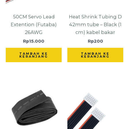
50CM Servo Lead
Heat Shrink Tubing D
Extention (Futaba)
42mm tube – Black (1
26AWG
cm) kabel bakar
Rp
15.000
Rp
200
TAMBAH KE
TAMBAH KE
KERANJANG
KERANJANG