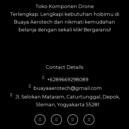
Toko Komponen Drone
Terlengkap.
Lengkapi kebutuhan hobimu di
Buaya Aerotech dan nikmati kemudahan
belanja dengan sekali klik! Bergaransi!
Contact Details
+6289669298089
buayaaerotech@gmail.com
Jl. Selokan Mataram, Caturtunggal, Depok,
Sleman, Yogyakarta 55281
T
I
F
Y
i
n
a
o
k
s
c
u
t
t
e
t