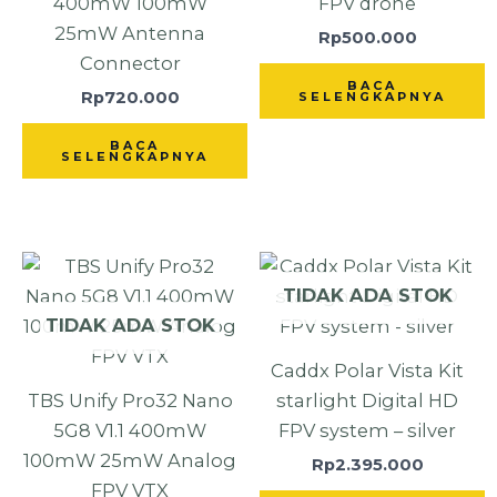
400mW 100mW
FPV drone
25mW Antenna
Rp
500.000
Connector
BACA
Rp
720.000
SELENGKAPNYA
BACA
SELENGKAPNYA
TIDAK ADA STOK
TIDAK ADA STOK
Caddx Polar Vista Kit
TBS Unify Pro32 Nano
starlight Digital HD
5G8 V1.1 400mW
FPV system – silver
100mW 25mW Analog
Rp
2.395.000
FPV VTX