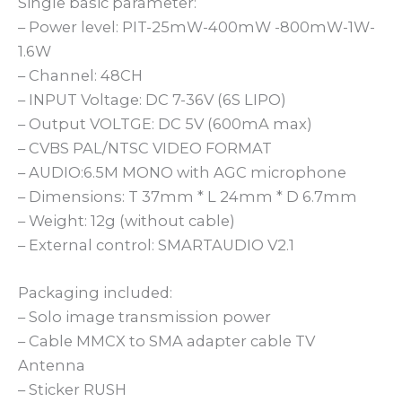
Single basic parameter:
– Power level: PIT-25mW-400mW -800mW-1W-
1.6W
– Channel: 48CH
– INPUT Voltage: DC 7-36V (6S LIPO)
– Output VOLTGE: DC 5V (600mA max)
– CVBS PAL/NTSC VIDEO FORMAT
– AUDIO:6.5M MONO with AGC microphone
– Dimensions: T 37mm * L 24mm * D 6.7mm
– Weight: 12g (without cable)
– External control: SMARTAUDIO V2.1
Packaging included:
– Solo image transmission power
– Cable MMCX to SMA adapter cable TV
Antenna
– Sticker RUSH