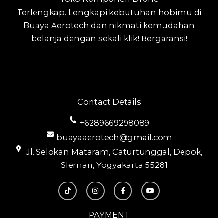
Terlengkap.
Lengkapi kebutuhan hobimu di
Buaya Aerotech dan nikmati kemudahan
belanja dengan sekali klik! Bergaransi!
Contact Details
+6289669298089
buayaaerotech@gmail.com
Jl. Selokan Mataram, Caturtunggal, Depok,
Sleman, Yogyakarta 55281
T
I
F
Y
i
n
a
o
k
s
c
u
t
t
e
t
o
a
b
u
PAYMENT