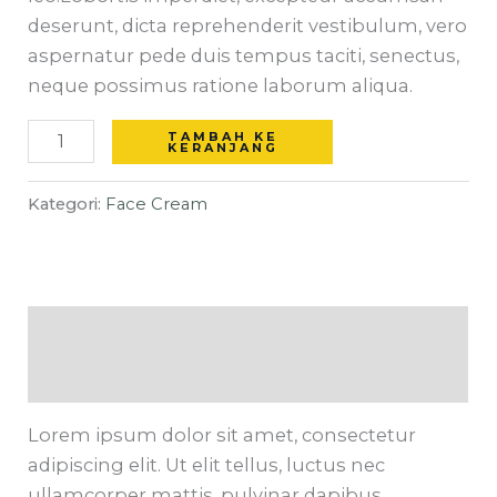
deserunt, dicta reprehenderit vestibulum, vero
aspernatur pede duis tempus taciti, senectus,
neque possimus ratione laborum aliqua.
TAMBAH KE
KERANJANG
Kategori:
Face Cream
Deskripsi
Ulasan (0)
Lorem ipsum dolor sit amet, consectetur
adipiscing elit. Ut elit tellus, luctus nec
ullamcorper mattis, pulvinar dapibus