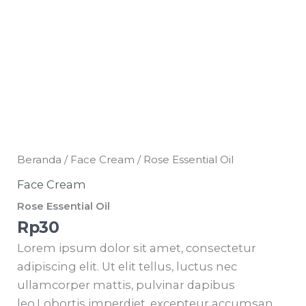
Kuantitas
Beranda
/
Face Cream
/ Rose Essential Oil
Rose
Face Cream
Essential
Rose Essential Oil
Oil
Rp
30
Lorem ipsum dolor sit amet, consectetur
adipiscing elit. Ut elit tellus, luctus nec
ullamcorper mattis, pulvinar dapibus
leo.Lobortis imperdiet, excepteur accumsan