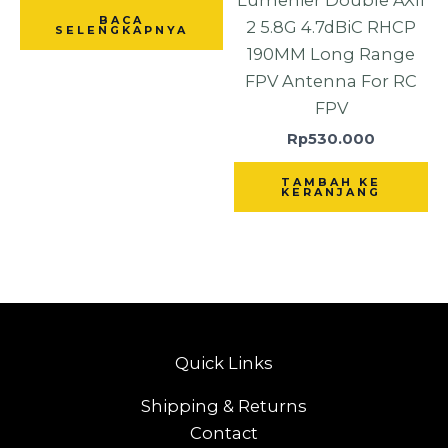
Lumenier Double AXII
BACA
2 5.8G 4.7dBiC RHCP
SELENGKAPNYA
190MM Long Range
FPV Antenna For RC
FPV
Rp
530.000
TAMBAH KE
KERANJANG
Quick Links
Shipping & Returns
Contact