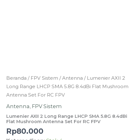
Kuantitas
Beranda
/
FPV Sistem
/
Antenna
/ Lumenier AXII 2
Lumenier
Long Range LHCP SMA 5.8G 8.4dBi Flat Mushroom
AXII
Antenna Set For RC FPV
2
Antenna
,
FPV Sistem
Long
Lumenier AXII 2 Long Range LHCP SMA 5.8G 8.4dBi
Range
Flat Mushroom Antenna Set For RC FPV
LHCP
Rp
80.000
SMA