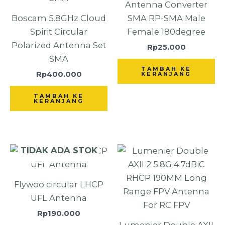
Antenna Converter
Boscam 5.8GHz Cloud
SMA RP-SMA Male
Spirit Circular
Female 180degree
Polarized Antenna Set
Rp
25.000
SMA
TAMBAH KE
Rp
400.000
KERANJANG
TAMBAH KE
KERANJANG
TIDAK ADA STOK
Flywoo circular LHCP
UFL Antenna
Rp
190.000