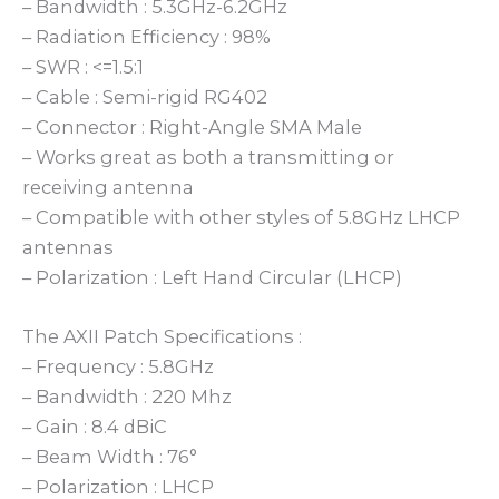
– Bandwidth : 5.3GHz-6.2GHz
– Radiation Efficiency : 98%
– SWR : <=1.5:1
– Cable : Semi-rigid RG402
– Connector : Right-Angle SMA Male
– Works great as both a transmitting or
receiving antenna
– Compatible with other styles of 5.8GHz LHCP
antennas
– Polarization : Left Hand Circular (LHCP)
The AXII Patch Specifications :
– Frequency : 5.8GHz
– Bandwidth : 220 Mhz
– Gain : 8.4 dBiC
– Beam Width : 76°
– Polarization : LHCP