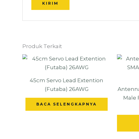
Produk Terkait
45cm Servo Lead Extention
(Futaba) 26AWG
Antenn
Male 
BACA SELENGKAPNYA