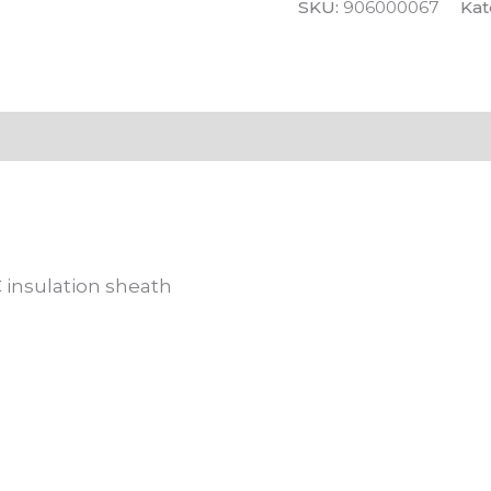
SKU:
906000067
Kat
 (0)
 insulation sheath