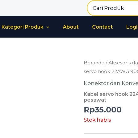
Search
for:
Kategori Produk
About
Contact
Logi
Beranda
/
Aksesoris da
servo hook 22AWG 90C
Konektor dan Konve
Kabel servo hook 22
pesawat
Rp
35.000
Stok habis