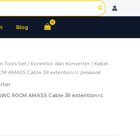
n
Blog
n Tools Set
/
Konektor dan Konverter
/ Kabel
M AMASS Cable JR extention rc pesawat
rter
AWG 90CM AMASS Cable JR extention rc