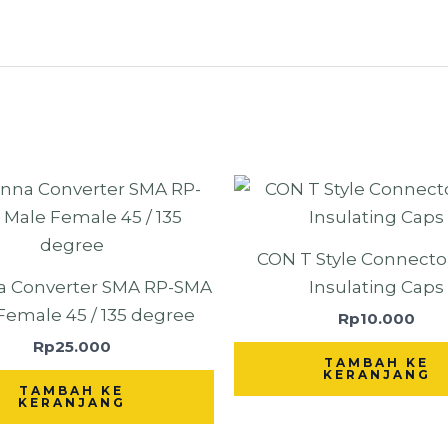
CON T Style Connecto
a Converter SMA RP-SMA
Insulating Caps
Female 45 / 135 degree
Rp
10.000
Rp
25.000
TAMBAH KE
KERANJANG
TAMBAH KE
KERANJANG