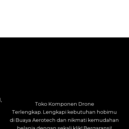
,
Toko Komponen Drone
Terlengkap.
Lengkapi kebutuhan hobimu
di Buaya Aerotech dan nikmati kemudahan
belanja dengan sekali klik! Bergaransi!