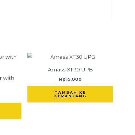
Amass XT30 UPB
r with
Rp
15.000
TAMBAH KE
KERANJANG