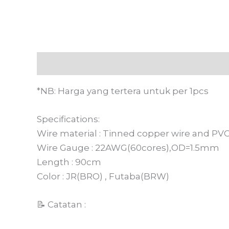
Deskripsi
Informasi Tambahan
Ulasan
*NB: Harga yang tertera untuk per 1pcs
Specifications:
Wire material : Tinned copper wire and PVC
Wire Gauge : 22AWG(60cores),OD=1.5mm
Length : 90cm
Color : JR(BRO) , Futaba(BRW)
📝 Catatan :