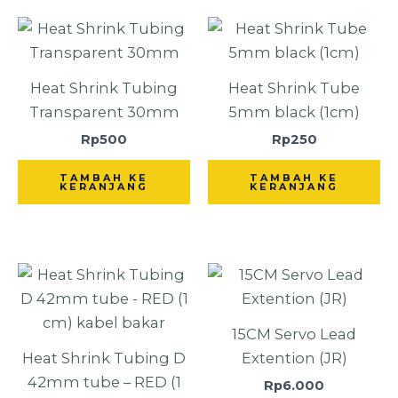
Heat Shrink Tubing
Heat Shrink Tube
Transparent 30mm
5mm black (1cm)
Rp
500
Rp
250
TAMBAH KE
TAMBAH KE
KERANJANG
KERANJANG
15CM Servo Lead
Heat Shrink Tubing D
Extention (JR)
42mm tube – RED (1
Rp
6.000