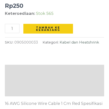
1
Rp
250
Cm
Ketersediaan:
Stok 565
Red
TAMBAH KE
KERANJANG
SKU:
0905000033
Kategori:
Kabel dan Heatshrink
Deskripsi
Informasi Tambahan
Ulasan (0)
16 AWG Silicone Wire Cable 1 Cm Red Spesifikasi