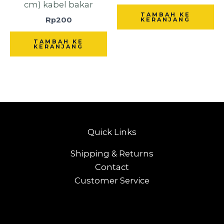
cm) kabel bakar
TAMBAH KE
Rp
200
KERANJANG
TAMBAH KE
KERANJANG
Quick Links
Shipping & Returns
Contact
Customer Service