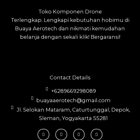
Toko Komponen Drone
Terlengkap.
Lengkapi kebutuhan hobimu di
Buaya Aerotech dan nikmati kemudahan
belanja dengan sekali klik! Bergaransi!
Contact Details
+6289669298089
buayaaerotech@gmail.com
Jl. Selokan Mataram, Caturtunggal, Depok,
Sleman, Yogyakarta 55281
T
I
F
Y
i
n
a
o
k
s
c
u