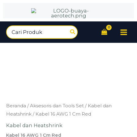
16
Lewati
AWG
ke
1
konten
Cm
Search
Red
for:
Kuantitas
Beranda
/
Aksesoris dan Tools Set
/
Kabel dan
Kabel
Heatshrink
/ Kabel 16 AWG 1 Cm Red
16
Kabel dan Heatshrink
AWG
Kabel 16 AWG 1 Cm Red