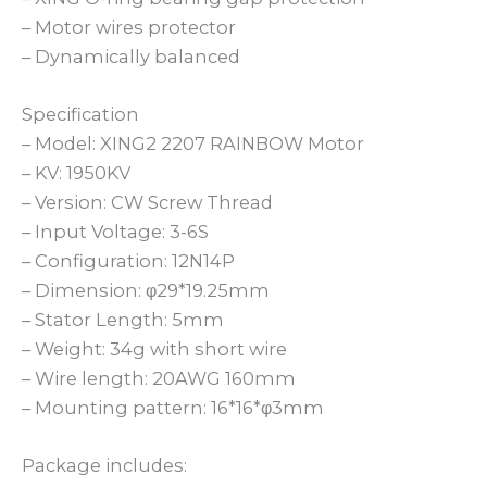
– Motor wires protector
– Dynamically balanced
Specification
– Model: XING2 2207 RAINBOW Motor
– KV: 1950KV
– Version: CW Screw Thread
– Input Voltage: 3-6S
– Configuration: 12N14P
– Dimension: φ29*19.25mm
– Stator Length: 5mm
– Weight: 34g with short wire
– Wire length: 20AWG 160mm
– Mounting pattern: 16*16*φ3mm
Package includes: