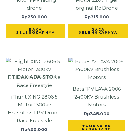
drone
orginal Rc Drone
Rp
250.000
Rp
215.000
BACA
BACA
SELENGKAPNYA
SELENGKAPNYA
TIDAK ADA STOK
BetaFPV LAVA 2006
iFlight XING 2806.5
2400KV Brushless
Motor 1300kv
Motors
Brushless FPV Drone
Rp
345.000
Race Freestyle
TAMBAH KE
Rp
430.000
KERANJANG