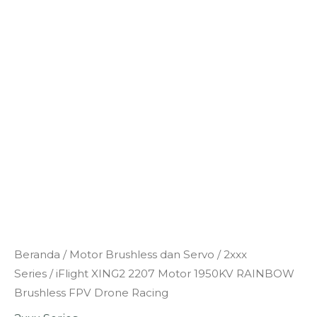
Kuantitas
Beranda
/
Motor Brushless dan Servo
/
2xxx
iFlight
Series
/ iFlight XING2 2207 Motor 1950KV RAINBOW
XING2
Brushless FPV Drone Racing
2207