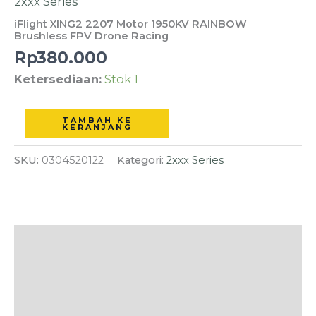
2xxx Series
Motor
iFlight XING2 2207 Motor 1950KV RAINBOW
1950KV
Brushless FPV Drone Racing
RAINBOW
Rp
380.000
Brushless
Ketersediaan:
Stok 1
FPV
Drone
TAMBAH KE
Racing
KERANJANG
SKU:
0304520122
Kategori:
2xxx Series
Deskripsi
Informasi Tambahan
Ulasan (0)