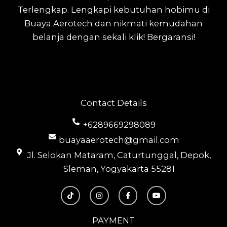
Terlengkap.
Lengkapi kebutuhan hobimu di
Buaya Aerotech dan nikmati kemudahan
belanja dengan sekali klik! Bergaransi!
Contact Details
+6289669298089
buayaaerotech@gmail.com
Jl. Selokan Mataram, Caturtunggal, Depok,
Sleman, Yogyakarta 55281
T
I
F
Y
i
n
a
o
k
s
c
u
t
t
e
t
o
a
b
u
PAYMENT
k
g
o
b