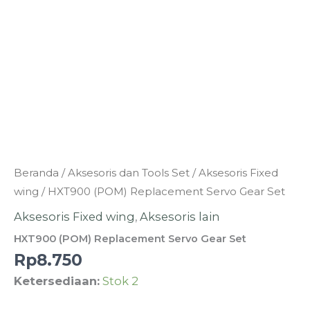
Kuantitas
Beranda
/
Aksesoris dan Tools Set
/
Aksesoris Fixed
HXT900
wing
/ HXT900 (POM) Replacement Servo Gear Set
(POM)
Aksesoris Fixed wing
,
Aksesoris lain
Replacement
HXT900 (POM) Replacement Servo Gear Set
Servo
Rp
8.750
Gear
Ketersediaan:
Stok 2
Set