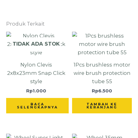
Produk Terkait
TIDAK ADA STOK
Nylon Clevis
1Pcs brushless motor
2x8x23mm Snap Click
wire brush protection
style
tube 55
Rp
1.000
Rp
6.500
BACA
TAMBAH KE
SELENGKAPNYA
KERANJANG