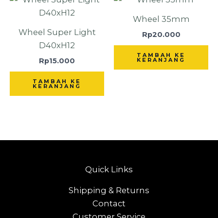
Wheel 35mm
Wheel Super Light
Rp
20.000
D40xH12
TAMBAH KE
Rp
15.000
KERANJANG
TAMBAH KE
KERANJANG
Quick Links
Shipping & Returns
Contact
Customer Service