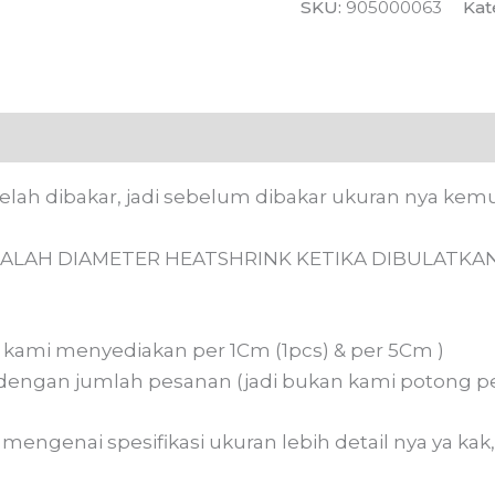
SKU:
905000063
Kat
 (0)
telah dibakar, jadi sebelum dibakar ukuran nya kem
ALAH DIAMETER HEATSHRINK KETIKA DIBULATKAN
n, kami menyediakan per 1Cm (1pcs) & per 5Cm )
dengan jumlah pesanan (jadi bukan kami potong pe
engenai spesifikasi ukuran lebih detail nya ya kak,