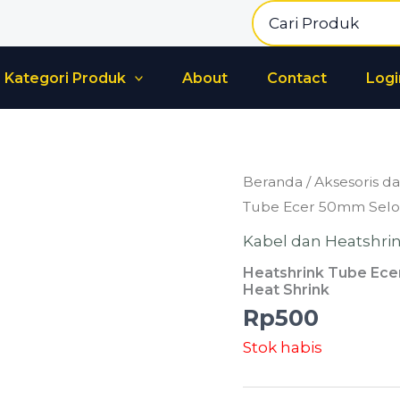
Search
for:
Kategori Produk
About
Contact
Logi
Beranda
/
Aksesoris da
Tube Ecer 50mm Selon
Kabel dan Heatshri
Heatshrink Tube Ece
Heat Shrink
Rp
500
Stok habis