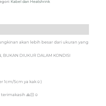
egori:
Kabel dan Heatshrink
ungkinan akan lebih besar dari ukuran yang
, BUKAN DIUKUR DALAM KONDISI
r 1cm/5cm ya kak☺️)
 terimakasih 🙏🏻☺️