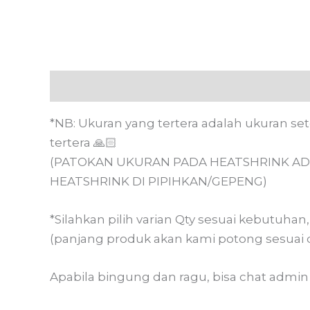
Deskripsi
Informasi Tambahan
Ulasan
*NB: Ukuran yang tertera adalah ukuran se
tertera 🙏🏻
(PATOKAN UKURAN PADA HEATSHRINK AD
HEATSHRINK DI PIPIHKAN/GEPENG)
*Silahkan pilih varian Qty sesuai kebutuha
(panjang produk akan kami potong sesuai 
Apabila bingung dan ragu, bisa chat admin m