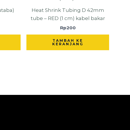
utaba)
Heat Shrink Tubing D 42mm
tube – RED (1 cm) kabel bakar
Rp
200
TAMBAH KE
KERANJANG