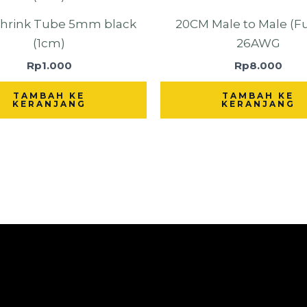
Shrink Tube 5mm black
20CM Male to Male (F
(1cm)
26AWG
Rp
1.000
Rp
8.000
TAMBAH KE
TAMBAH KE
KERANJANG
KERANJANG