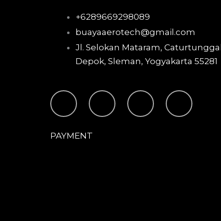
+6289669298089
buayaaerotech@gmail.com
Jl. Selokan Mataram, Caturtunggal
Depok, Sleman, Yogyakarta 55281
T
I
F
Y
i
n
a
o
PAYMENT
k
s
c
u
t
t
e
t
o
a
b
u