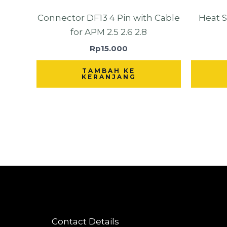
Connector DF13 4 Pin with Cable
Heat 
for APM 2.5 2.6 2.8
Rp
15.000
TAMBAH KE
KERANJANG
Contact Details