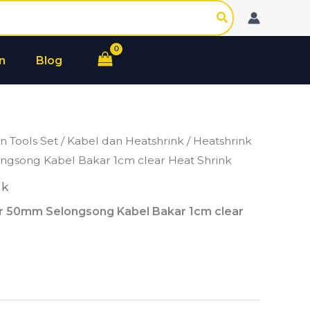
n
Blog
n Tools Set
/
Kabel dan Heatshrink
/ Heatshrink
gsong Kabel Bakar 1cm clear Heat Shrink
nk
r 50mm Selongsong Kabel Bakar 1cm clear