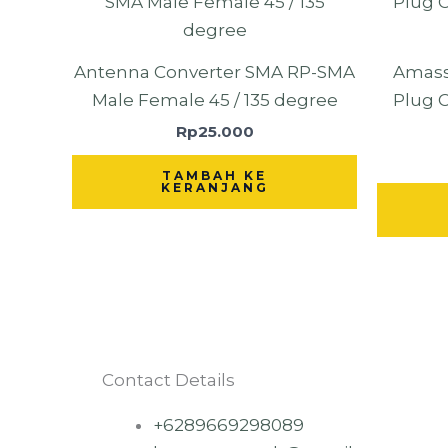
Antenna Converter SMA RP-SMA
Amass
Male Female 45 / 135 degree
Plug 
Rp
25.000
TAMBAH KE
KERANJANG
Contact Details
+6289669298089