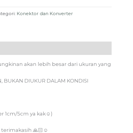
tegori:
Konektor dan Konverter
ungkinan akan lebih besar dari ukuran yang
, BUKAN DIUKUR DALAM KONDISI
r 1cm/5cm ya kak☺️)
 terimakasih 🙏🏻☺️