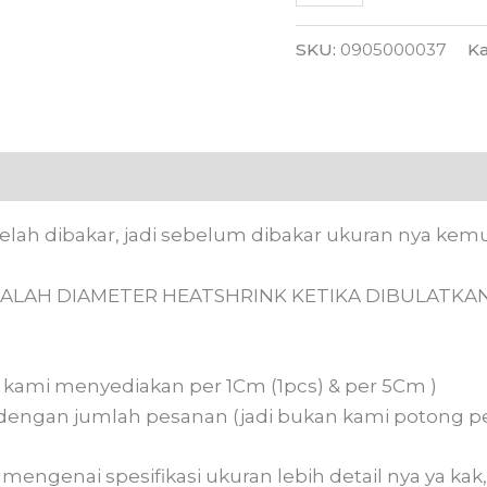
SKU:
0905000037
Ka
 (0)
telah dibakar, jadi sebelum dibakar ukuran nya kem
ALAH DIAMETER HEATSHRINK KETIKA DIBULATKAN
n, kami menyediakan per 1Cm (1pcs) & per 5Cm )
dengan jumlah pesanan (jadi bukan kami potong pe
engenai spesifikasi ukuran lebih detail nya ya kak,