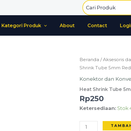
Search
for:
Kategori Produk
About
Contact
Logi
Kuantitas
Beranda
/
Aksesoris da
Heat
Shrink Tube 5mm Red
Shrink
Konektor dan Konve
Tube
Heat Shrink Tube 5m
5mm
Rp
250
Red
Ketersediaan:
Stok 
(1cm)
TAMBA