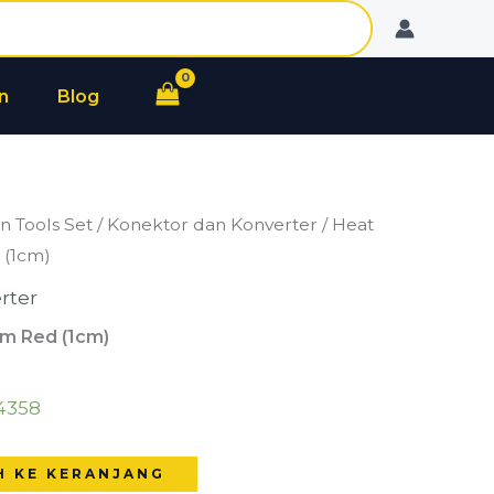
Shrink
Tube
5mm
n
Blog
Red
(1cm)
n Tools Set
/
Konektor dan Konverter
/ Heat
 (1cm)
rter
m Red (1cm)
4358
H KE KERANJANG