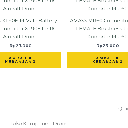
 XT90E-M Male Battery
AMASS MR60 Connecto
Connector XT90E for RC
FEMALE Brushless t
Aircraft Drone
Konektor MR-60
Rp
27.000
Rp
23.000
TAMBAH KE
TAMBAH KE
KERANJANG
KERANJANG
Qui
Toko Komponen Drone