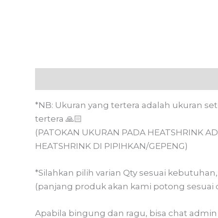
Deskripsi
Informasi Tambahan
Ulasan
*NB: Ukuran yang tertera adalah ukuran se
tertera 🙏🏻
(PATOKAN UKURAN PADA HEATSHRINK AD
HEATSHRINK DI PIPIHKAN/GEPENG)
*Silahkan pilih varian Qty sesuai kebutuha
(panjang produk akan kami potong sesuai 
Apabila bingung dan ragu, bisa chat admin m