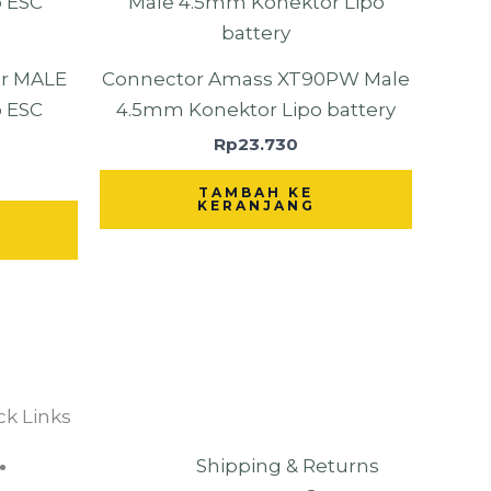
r MALE
Connector Amass XT90PW Male
o ESC
4.5mm Konektor Lipo battery
Rp
23.730
TAMBAH KE
KERANJANG
ck Links
Shipping & Returns