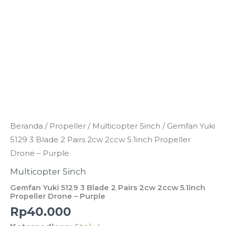
Kuantitas
Beranda
/
Propeller
/
Multicopter 5inch
/ Gemfan Yuki
Gemfan
5129 3 Blade 2 Pairs 2cw 2ccw 5.1inch Propeller
Yuki
Drone – Purple
5129
Multicopter 5inch
3
Gemfan Yuki 5129 3 Blade 2 Pairs 2cw 2ccw 5.1inch
Blade
Propeller Drone – Purple
2
Rp
40.000
Pairs