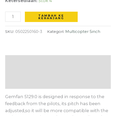
Ketersediaan:
Stok 4
2cw
2ccw
TAMBAH KE
5.1inch
KERANJANG
Propeller
SKU:
0502250160-3
Kategori:
Multicopter 5inch
Drone
-
Purple
Deskripsi
Informasi Tambahan
Ulasan (0)
Gemfan 5129.0 is designed in response to the
feedback from the pilots, its pitch has been
adjusted,so it will be more compatible with the