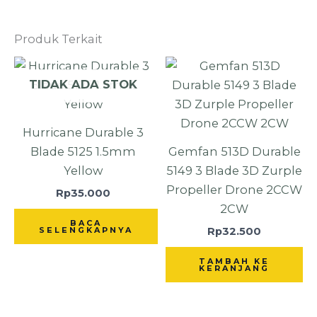
Produk Terkait
TIDAK ADA STOK
Hurricane Durable 3
Blade 5125 1.5mm
Gemfan 513D Durable
Yellow
5149 3 Blade 3D Zurple
Propeller Drone 2CCW
Rp
35.000
2CW
BACA
Rp
32.500
SELENGKAPNYA
TAMBAH KE
KERANJANG