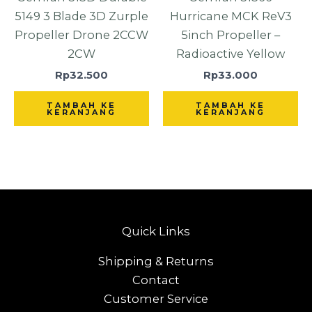
5149 3 Blade 3D Zurple
Hurricane MCK ReV3
Propeller Drone 2CCW
5inch Propeller –
2CW
Radioactive Yellow
Rp
32.500
Rp
33.000
TAMBAH KE
TAMBAH KE
KERANJANG
KERANJANG
Quick Links
Shipping & Returns
Contact
Customer Service