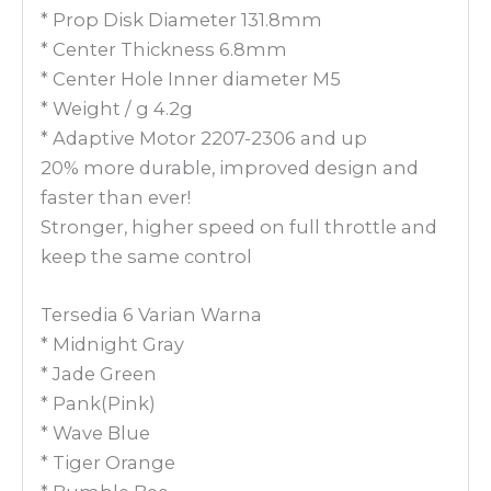
* Prop Disk Diameter 131.8mm
* Center Thickness 6.8mm
* Center Hole Inner diameter M5
* Weight / g 4.2g
* Adaptive Motor 2207-2306 and up
20% more durable, improved design and
faster than ever!
Stronger, higher speed on full throttle and
keep the same control
Tersedia 6 Varian Warna
* Midnight Gray
* Jade Green
* Pank(Pink)
* Wave Blue
* Tiger Orange