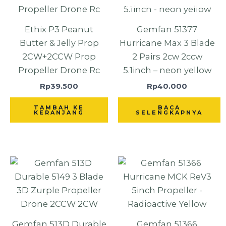
Ethix P3 Peanut
Gemfan 51377
Butter & Jelly Prop
Hurricane Max 3 Blade
2CW+2CCW Prop
2 Pairs 2cw 2ccw
Propeller Drone Rc
5.1inch – neon yellow
Rp
39.500
Rp
40.000
TAMBAH KE
BACA
KERANJANG
SELENGKAPNYA
Gemfan 513D Durable
Gemfan 51366