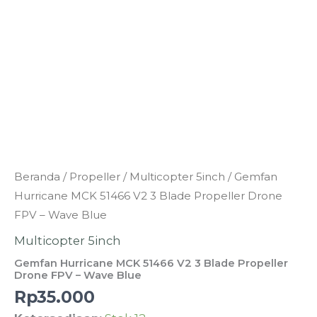
Kuantitas
Beranda
/
Propeller
/
Multicopter 5inch
/ Gemfan
Gemfan
Hurricane MCK 51466 V2 3 Blade Propeller Drone
Hurricane
FPV – Wave Blue
MCK
Multicopter 5inch
51466
Gemfan Hurricane MCK 51466 V2 3 Blade Propeller
V2
Drone FPV – Wave Blue
3
Rp
35.000
Blade