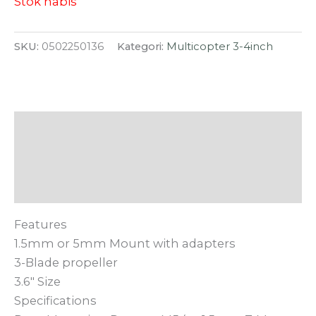
Stok habis
SKU:
0502250136
Kategori:
Multicopter 3-4inch
Deskripsi
Informasi Tambahan
Ulasan (0)
Features
1.5mm or 5mm Mount with adapters
3-Blade propeller
3.6″ Size
Specifications