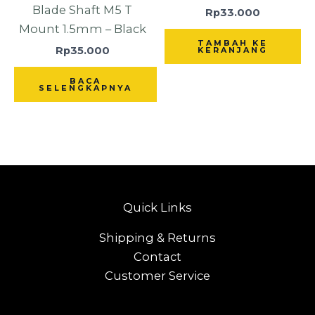
Blade Shaft M5 T
Rp
33.000
Mount 1.5mm – Black
TAMBAH KE
Rp
35.000
KERANJANG
BACA
SELENGKAPNYA
Quick Links
Shipping & Returns
Contact
Customer Service