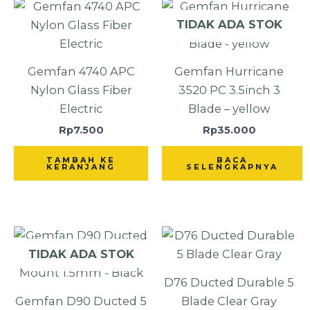
TIDAK ADA STOK
Gemfan 4740 APC
Gemfan Hurricane
Nylon Glass Fiber
3520 PC 3.5inch 3
Electric
Blade – yellow
Rp
7.500
Rp
35.000
TAMBAH KE
BACA
KERANJANG
SELENGKAPNYA
TIDAK ADA STOK
D76 Ducted Durable 5
Gemfan D90 Ducted 5
Blade Clear Gray