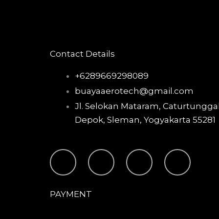
Contact Details
+6289669298089
buayaaerotech@gmail.com
Jl. Selokan Mataram, Caturtunggal
Depok, Sleman, Yogyakarta 55281
T
I
F
Y
i
n
a
o
PAYMENT
k
s
c
u