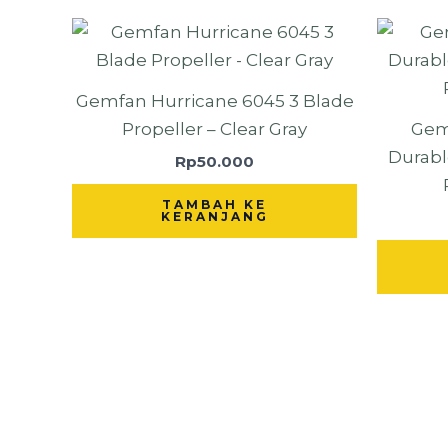
Gemfan Hurricane 6045 3 Blade
Propeller – Clear Gray
Gem
Durabl
Rp
50.000
TAMBAH KE
KERANJANG