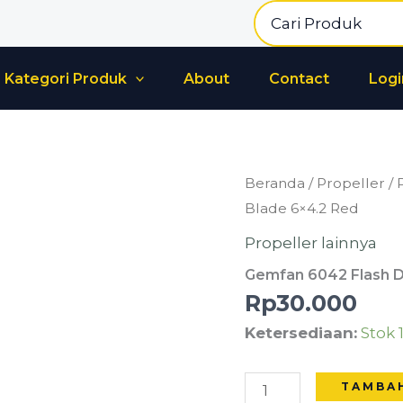
Search
for:
Kategori Produk
About
Contact
Logi
Kuantitas
Beranda
/
Propeller
/
Gemfan
Blade 6×4.2 Red
6042
Propeller lainnya
Flash
Gemfan 6042 Flash D
Durable
Rp
30.000
2
Ketersediaan:
Stok 
Blade
6x4.2
Red
TAMBA