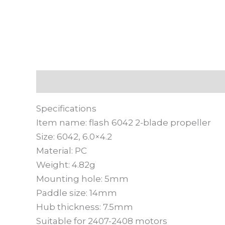
Deskripsi
Informasi Tambahan
Ulasan
Specifications
Item name: flash 6042 2-blade propeller
Size: 6042, 6.0×4.2
Material: PC
Weight: 4.82g
Mounting hole: 5mm
Paddle size: 14mm
Hub thickness: 7.5mm
Suitable for 2407-2408 motors