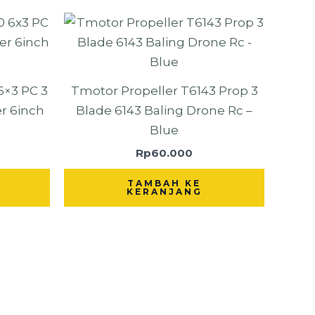
6×3 PC 3
Tmotor Propeller T6143 Prop 3
er 6inch
Blade 6143 Baling Drone Rc –
Blue
Rp
60.000
TAMBAH KE
KERANJANG