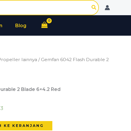
Flash
Durable
2
n
Blog
Blade
6x4.2
Red
Propeller lainnya
/ Gemfan 6042 Flash Durable 2
urable 2 Blade 6×4.2 Red
13
H KE KERANJANG