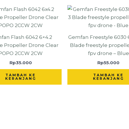
fan Flash 6042 6×4.2
Gemfan Freestyle 6030 
e Propeller Drone Clear
Blade freestyle propell
POPO 2CCW 2CW
fpv drone – Blue
Rp
35.000
Rp
55.000
TAMBAH KE
TAMBAH KE
KERANJANG
KERANJANG