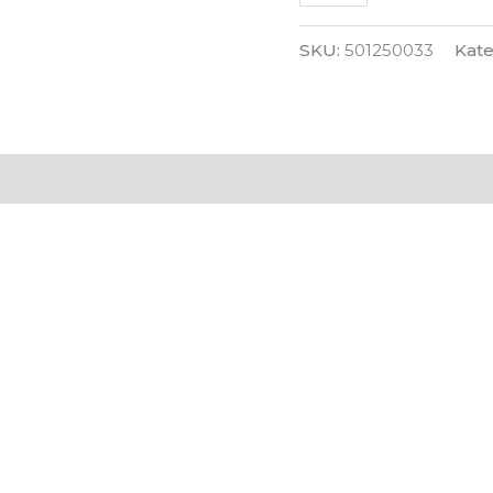
SKU:
501250033
Kate
 (0)