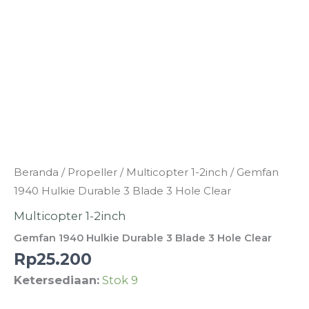
Kuantitas
Beranda
/
Propeller
/
Multicopter 1-2inch
/ Gemfan
Gemfan
1940 Hulkie Durable 3 Blade 3 Hole Clear
1940
Multicopter 1-2inch
Hulkie
Gemfan 1940 Hulkie Durable 3 Blade 3 Hole Clear
Durable
Rp
25.200
3
Ketersediaan:
Stok 9
Blade
3