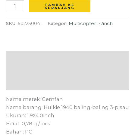
Hole
TAMBAH KE
KERANJANG
Clear
SKU:
502250041
Kategori:
Multicopter 1-2inch
Deskripsi
Informasi Tambahan
Ulasan (0)
Nama merek: Gemfan
Nama barang: Hulkie 1940 baling-baling 3-pisau
Ukuran: 1.9X4.0inch
Berat: 0,78 g / pcs
Bahan: PC