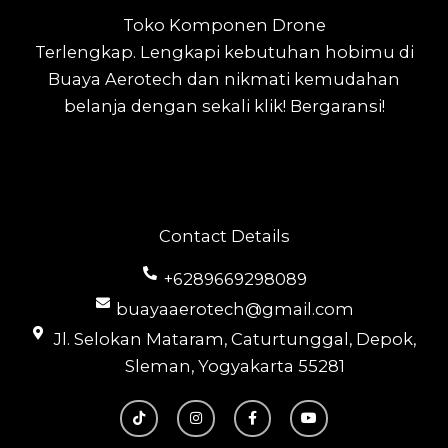
Toko Komponen Drone
Terlengkap.
Lengkapi kebutuhan hobimu di
Buaya Aerotech dan nikmati kemudahan
belanja dengan sekali klik! Bergaransi!
Contact Details
+6289669298089
buayaaerotech@gmail.com
Jl. Selokan Mataram, Caturtunggal, Depok,
Sleman, Yogyakarta 55281
T
I
F
Y
i
n
a
o
k
s
c
u
t
t
e
t