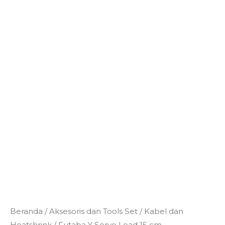
Kuantitas
Beranda
/
Aksesoris dan Tools Set
/
Kabel dan
Futaba
Heatshrink
/ Futaba Y Servo Lead 15 cm