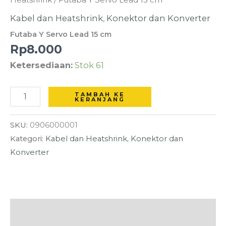
Y
Kabel dan Heatshrink
,
Konektor dan Konverter
Servo
Futaba Y Servo Lead 15 cm
Lead
Rp
8.000
15
Ketersediaan:
Stok 61
cm
TAMBAH KE
KERANJANG
SKU:
0906000001
Kategori:
Kabel dan Heatshrink
,
Konektor dan
Konverter
Deskripsi