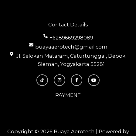
Contact Details
+6289669298089
buayaaerotech@gmail.com
Jl. Selokan Mataram, Caturtunggal, Depok,
Sleman, Yogyakarta 55281
T
I
F
Y
i
n
a
o
k
s
c
u
t
t
e
t
o
a
b
u
PAYMENT
k
g
o
b
r
o
e
a
k
m
-
f
Copyright © 2026 Buaya Aerotech | Powered by