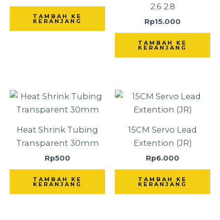
2.6 2.8
TAMBAH KE
Rp
15.000
KERANJANG
TAMBAH KE
KERANJANG
Heat Shrink Tubing
15CM Servo Lead
Transparent 30mm
Extention (JR)
Rp
500
Rp
6.000
TAMBAH KE
TAMBAH KE
KERANJANG
KERANJANG