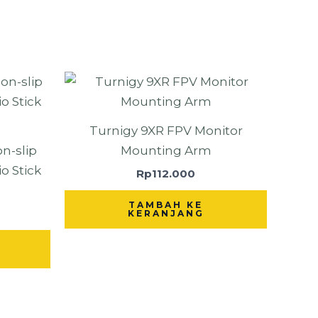
Turnigy 9XR FPV Monitor
n-slip
Mounting Arm
o Stick
Rp
112.000
TAMBAH KE
KERANJANG