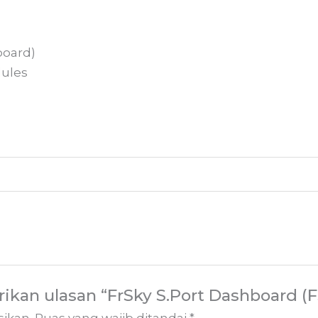
board)
dules
kan ulasan “FrSky S.Port Dashboard (F