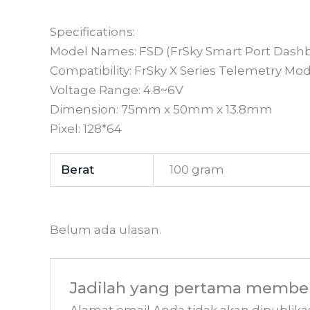
Specifications:
Model Names: FSD (FrSky Smart Port Dash
Compatibility: FrSky X Series Telemetry Mo
Voltage Range: 4.8~6V
Dimension: 75mm x 50mm x 13.8mm
Pixel: 128*64
Berat
100 gram
Belum ada ulasan.
Jadilah yang pertama memberi