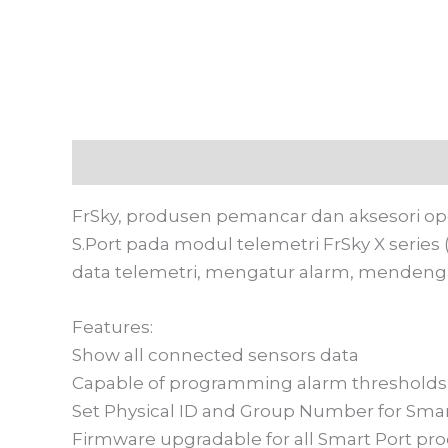
Deskripsi
Informasi Tambahan
Ulasan
FrSky, produsen pemancar dan aksesori op
S.Port pada modul telemetri FrSky X serie
data telemetri, mengatur alarm, mendenga
Features:
Show all connected sensors data
Capable of programming alarm thresholds
Set Physical ID and Group Number for Smar
Firmware upgradable for all Smart Port pr