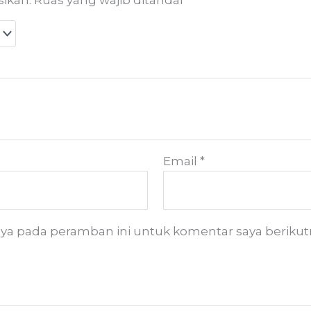
sikan.
Ruas yang wajib ditandai
*
Email
*
aya pada peramban ini untuk komentar saya berikut