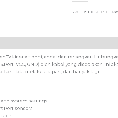
SKU:
0910060030
Ka
 (0)
enTx kinerja tinggi, andal dan terjangkau Hubungk
s (S.Port, VCC, GND) oleh kabel yang disediakan. I
rkan data melalui ucapan, dan banyak lagi.
 and system settings
t Port sensors
oducts