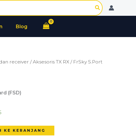
S.Port
Dashboard
(FSD)
n
Blog
dan receiver
/
Aksesoris TX RX
/ FrSky S.Port
rd (FSD)
5
H KE KERANJANG