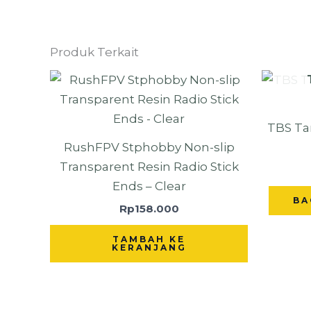
Produk Terkait
TBS Ta
RushFPV Stphobby Non-slip
Transparent Resin Radio Stick
Ends – Clear
BA
Rp
158.000
TAMBAH KE
KERANJANG