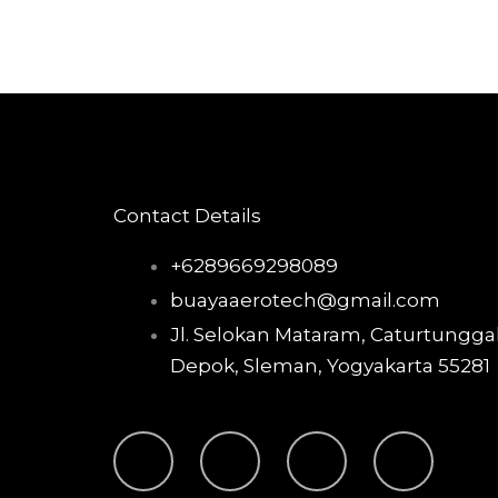
Contact Details
+6289669298089
buayaaerotech@gmail.com
Jl. Selokan Mataram, Caturtunggal
Depok, Sleman, Yogyakarta 55281
T
I
F
Y