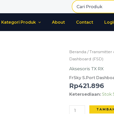
Search
for:
Kategori Produk
About
Contact
Logi
Kuantitas
Beranda
/
Transmitter 
FrSky
Dashboard (FSD)
S.Port
Aksesoris TX RX
Dashboard
FrSky S.Port Dashboa
(FSD)
Rp
421.896
Ketersediaan:
Stok 
TAMBA