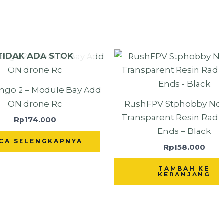
TIDAK ADA STOK
ngo 2 – Module Bay Add
ON drone Rc
RushFPV Stphobby No
Transparent Resin Radi
Rp
174.000
Ends – Black
CA SELENGKAPNYA
Rp
158.000
TAMBAH KE
KERANJANG