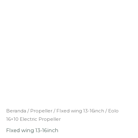
Kuantitas
Beranda
/
Propeller
/
FIxed wing 13-16inch
/ Eolo
Eolo
16×10 Electric Propeller
16x10
FIxed wing 13-16inch
Electric